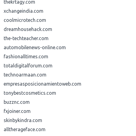
thekrtagy.com
xchangeindia.com
coolmicrotech.com
dreamhousehack.com
the-techteacher.com
automobilenews-online.com
fashionalltimes.com
totaldigitalforum.com
technoarmaan.com
empresasposicionamientoweb.com
tonybestcosmetics.com
buzznc.com
fxjoiner.com
skinbykindra.com
alltherageface.com