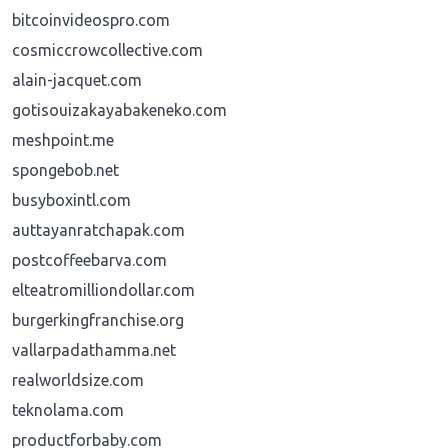
bitcoinvideospro.com
cosmiccrowcollective.com
alain-jacquet.com
gotisouizakayabakeneko.com
meshpoint.me
spongebob.net
busyboxintl.com
auttayanratchapak.com
postcoffeebarva.com
elteatromilliondollar.com
burgerkingfranchise.org
vallarpadathamma.net
realworldsize.com
teknolama.com
productforbaby.com