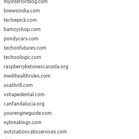
myinteriorblog.com
bnewsindia.com
techiepick.com
bamzyshop.com
pondycars.com
techonfutures.com
techoologic.com
raspberryketonescanada.org
medihealthrules.com
usathrill.com
vshapedental.com
canfandalucia.org
yourengineguide.com
nybreakings.com
outstationcabsservices.com