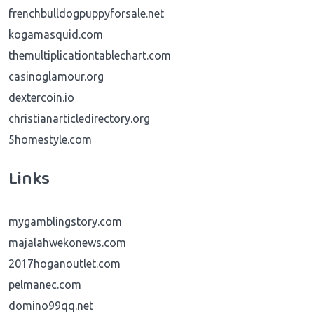
frenchbulldogpuppyforsale.net
kogamasquid.com
themultiplicationtablechart.com
casinoglamour.org
dextercoin.io
christianarticledirectory.org
5homestyle.com
Links
mygamblingstory.com
majalahwekonews.com
2017hoganoutlet.com
pelmanec.com
domino99qq.net