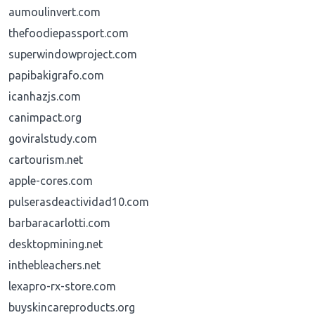
aumoulinvert.com
thefoodiepassport.com
superwindowproject.com
papibakigrafo.com
icanhazjs.com
canimpact.org
goviralstudy.com
cartourism.net
apple-cores.com
pulserasdeactividad10.com
barbaracarlotti.com
desktopmining.net
inthebleachers.net
lexapro-rx-store.com
buyskincareproducts.org