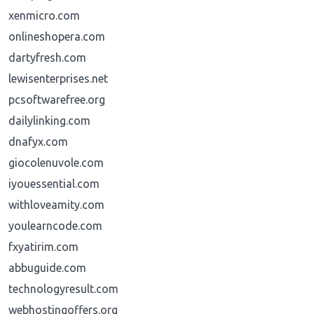
xenmicro.com
onlineshopera.com
dartyfresh.com
lewisenterprises.net
pcsoftwarefree.org
dailylinking.com
dnafyx.com
giocolenuvole.com
iyouessential.com
withloveamity.com
youlearncode.com
fxyatirim.com
abbuguide.com
technologyresult.com
webhostingoffers.org