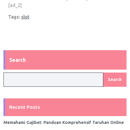
[ad_2]
Tags:
slot
Search
Search
Recent Posts
Memahami Gajibet: Panduan Komprehensif Taruhan Online