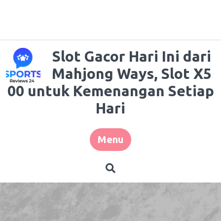
Skip
to
content
Slot Gacor Hari Ini dari
Mahjong Ways, Slot X5
00 untuk Kemenangan Setiap
Hari
Menu