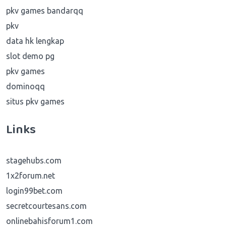
pkv games bandarqq
pkv
data hk lengkap
slot demo pg
pkv games
dominoqq
situs pkv games
Links
stagehubs.com
1x2forum.net
login99bet.com
secretcourtesans.com
onlinebahisforum1.com