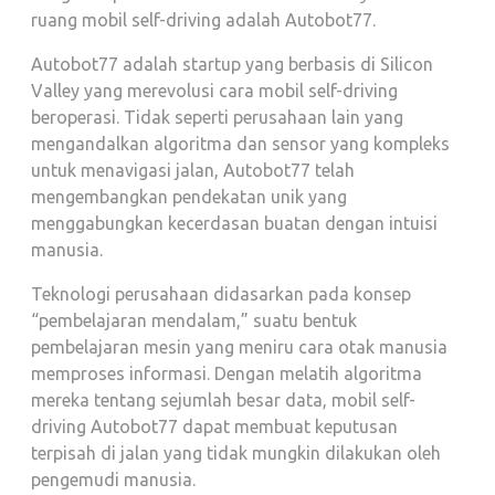
ruang mobil self-driving adalah Autobot77.
Autobot77 adalah startup yang berbasis di Silicon
Valley yang merevolusi cara mobil self-driving
beroperasi. Tidak seperti perusahaan lain yang
mengandalkan algoritma dan sensor yang kompleks
untuk menavigasi jalan, Autobot77 telah
mengembangkan pendekatan unik yang
menggabungkan kecerdasan buatan dengan intuisi
manusia.
Teknologi perusahaan didasarkan pada konsep
“pembelajaran mendalam,” suatu bentuk
pembelajaran mesin yang meniru cara otak manusia
memproses informasi. Dengan melatih algoritma
mereka tentang sejumlah besar data, mobil self-
driving Autobot77 dapat membuat keputusan
terpisah di jalan yang tidak mungkin dilakukan oleh
pengemudi manusia.