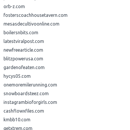
orb-z.com
fosterscoachhousetavern.com
mesasdecultivoonline.com
boilersnbits.com
latestviralpost.com
newfreearticle.com
blitzpowerusa.com
gardenofeaten.com
hycys05.com
onemoremilerunning.com
snowboardsteez.com
instagrambioforgirls.com
cashflowxfiles.com
kmbb10.com
getxtrem.com