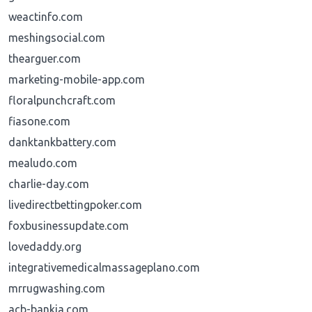
weactinfo.com
meshingsocial.com
thearguer.com
marketing-mobile-app.com
floralpunchcraft.com
fiasone.com
danktankbattery.com
mealudo.com
charlie-day.com
livedirectbettingpoker.com
foxbusinessupdate.com
lovedaddy.org
integrativemedicalmassageplano.com
mrrugwashing.com
acb-bankia.com