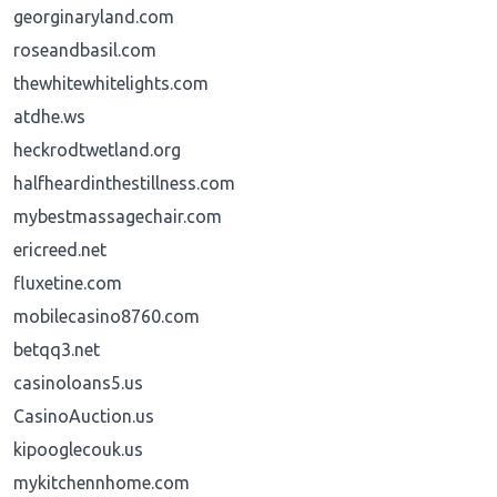
georginaryland.com
roseandbasil.com
thewhitewhitelights.com
atdhe.ws
heckrodtwetland.org
halfheardinthestillness.com
mybestmassagechair.com
ericreed.net
fluxetine.com
mobilecasino8760.com
betqq3.net
casinoloans5.us
CasinoAuction.us
kipooglecouk.us
mykitchennhome.com