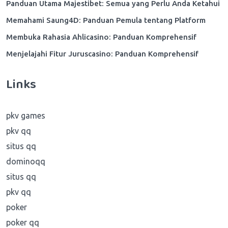
Panduan Utama Majestibet: Semua yang Perlu Anda Ketahui
Memahami Saung4D: Panduan Pemula tentang Platform
Membuka Rahasia Ahlicasino: Panduan Komprehensif
Menjelajahi Fitur Juruscasino: Panduan Komprehensif
Links
pkv games
pkv qq
situs qq
dominoqq
situs qq
pkv qq
poker
poker qq