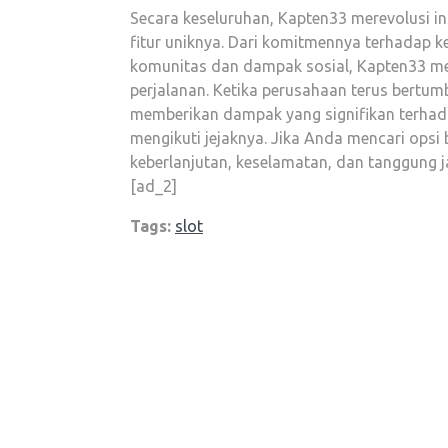
Secara keseluruhan, Kapten33 merevolusi in
fitur uniknya. Dari komitmennya terhadap 
komunitas dan dampak sosial, Kapten33 me
perjalanan. Ketika perusahaan terus bertu
memberikan dampak yang signifikan terhada
mengikuti jejaknya. Jika Anda mencari ops
keberlanjutan, keselamatan, dan tanggung 
[ad_2]
Tags:
slot