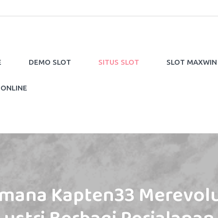
E
DEMO SLOT
SITUS SLOT
SLOT MAXWIN
 ONLINE
mana Kapten33 Merevolu
ustri Berbagi Perjalanan