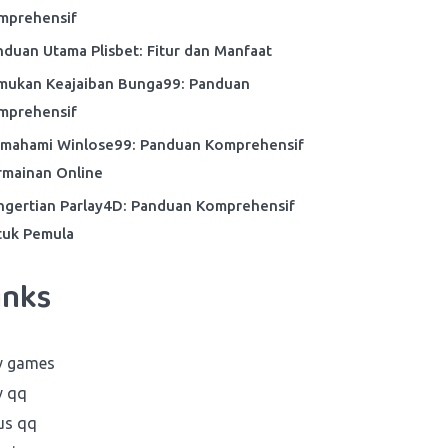
mprehensif
nduan Utama Plisbet: Fitur dan Manfaat
mukan Keajaiban Bunga99: Panduan
mprehensif
mahami Winlose99: Panduan Komprehensif
rmainan Online
ngertian Parlay4D: Panduan Komprehensif
tuk Pemula
inks
v games
v qq
tus qq