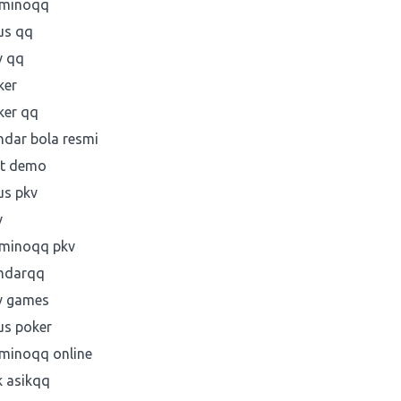
minoqq
tus qq
v qq
ker
ker qq
ndar bola resmi
ot demo
us pkv
v
minoqq pkv
ndarqq
v games
us poker
minoqq online
k asikqq