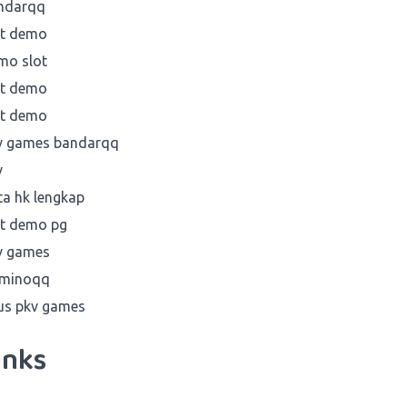
ndarqq
ot demo
mo slot
ot demo
ot demo
v games bandarqq
v
ta hk lengkap
ot demo pg
v games
minoqq
tus pkv games
inks