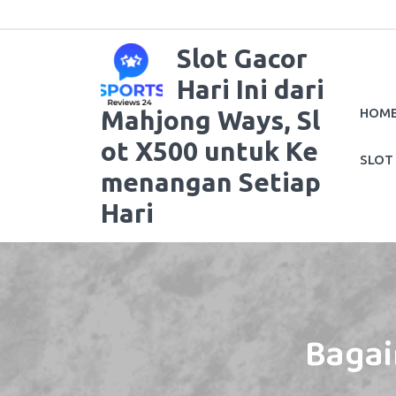
Skip
to
Slot Gacor
content
Hari Ini dari
Mahjong Ways, Sl
HOM
ot X500 untuk Ke
SLOT
menangan Setiap
Hari
Bagai