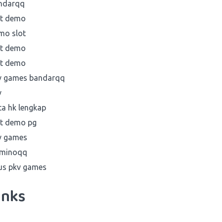
ndarqq
ot demo
mo slot
ot demo
ot demo
v games bandarqq
v
ta hk lengkap
ot demo pg
v games
minoqq
tus pkv games
inks