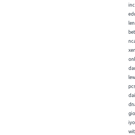
in
ed
le
bet
nc
xe
on
da
lew
pc
dai
dn
gi
iy
wi