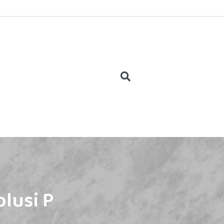
lusi P