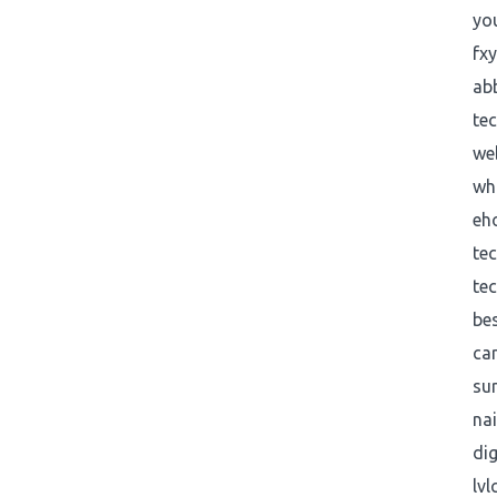
yo
fx
ab
te
we
wh
eh
te
te
be
ca
su
na
di
lvl