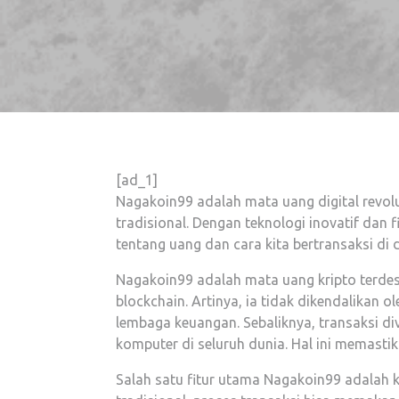
[ad_1]
Nagakoin99 adalah mata uang digital revo
tradisional. Dengan teknologi inovatif dan 
tentang uang dan cara kita bertransaksi di d
Nagakoin99 adalah mata uang kripto terdes
blockchain. Artinya, ia tidak dikendalikan 
lembaga keuangan. Sebaliknya, transaksi div
komputer di seluruh dunia. Hal ini memasti
Salah satu fitur utama Nagakoin99 adalah 