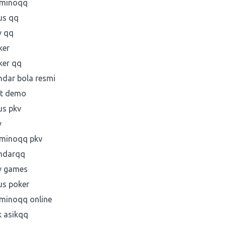
minoqq
tus qq
v qq
ker
ker qq
ndar bola resmi
ot demo
us pkv
v
minoqq pkv
ndarqq
v games
us poker
minoqq online
k asikqq