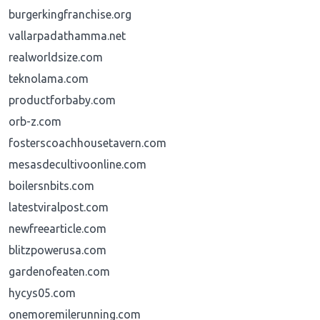
burgerkingfranchise.org
vallarpadathamma.net
realworldsize.com
teknolama.com
productforbaby.com
orb-z.com
fosterscoachhousetavern.com
mesasdecultivoonline.com
boilersnbits.com
latestviralpost.com
newfreearticle.com
blitzpowerusa.com
gardenofeaten.com
hycys05.com
onemoremilerunning.com