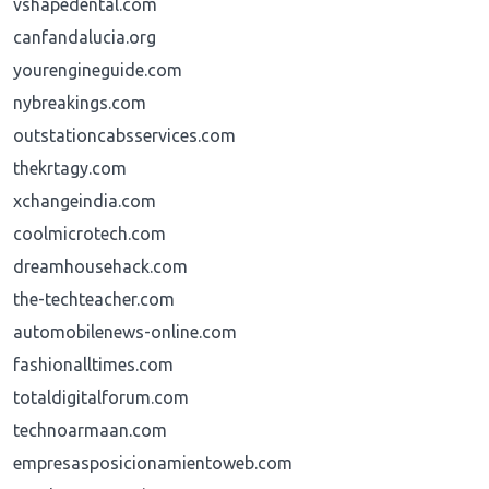
vshapedental.com
canfandalucia.org
yourengineguide.com
nybreakings.com
outstationcabsservices.com
thekrtagy.com
xchangeindia.com
coolmicrotech.com
dreamhousehack.com
the-techteacher.com
automobilenews-online.com
fashionalltimes.com
totaldigitalforum.com
technoarmaan.com
empresasposicionamientoweb.com