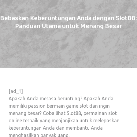
Bebaskan Keberuntungan Anda dengan Slot88:
Panduan Utama untuk Menang Besar
[ad_1]
Apakah Anda merasa beruntung? Apakah Anda
memiliki passion bermain game slot dan ingin
menang besar? Coba lihat Slot88, permainan slot
online terbaik yang menjanjikan untuk melepaskan
keberuntungan Anda dan membantu Anda
menghasilkan banyak uang.