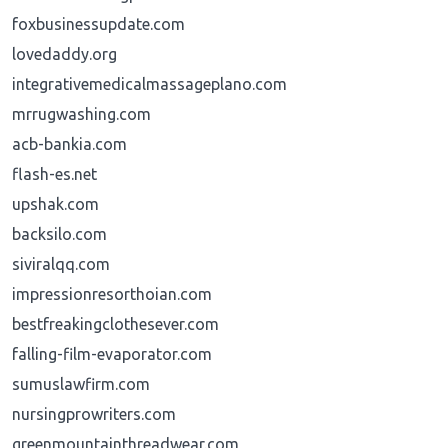
foxbusinessupdate.com
lovedaddy.org
integrativemedicalmassageplano.com
mrrugwashing.com
acb-bankia.com
flash-es.net
upshak.com
backsilo.com
siviralqq.com
impressionresorthoian.com
bestfreakingclothesever.com
falling-film-evaporator.com
sumuslawfirm.com
nursingprowriters.com
greenmountainthreadwear.com