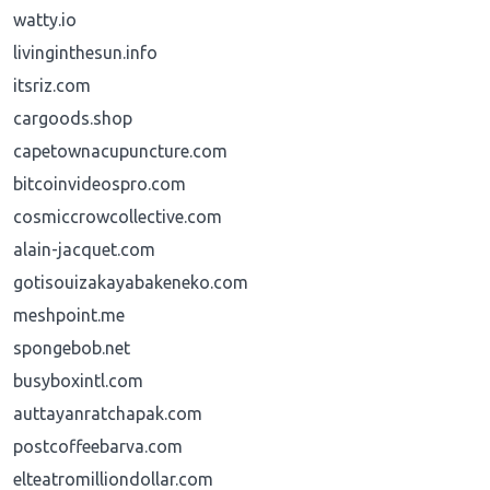
watty.io
livinginthesun.info
itsriz.com
cargoods.shop
capetownacupuncture.com
bitcoinvideospro.com
cosmiccrowcollective.com
alain-jacquet.com
gotisouizakayabakeneko.com
meshpoint.me
spongebob.net
busyboxintl.com
auttayanratchapak.com
postcoffeebarva.com
elteatromilliondollar.com