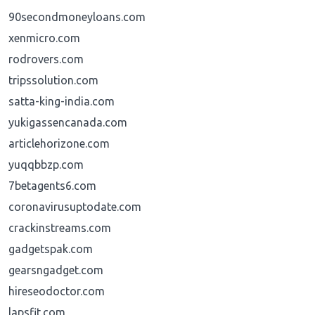
90secondmoneyloans.com
xenmicro.com
rodrovers.com
tripssolution.com
satta-king-india.com
yukigassencanada.com
articlehorizone.com
yuqqbbzp.com
7betagents6.com
coronavirusuptodate.com
crackinstreams.com
gadgetspak.com
gearsngadget.com
hireseodoctor.com
lapsfit.com