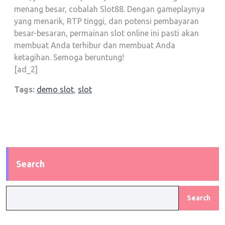
menang besar, cobalah Slot88. Dengan gameplaynya
yang menarik, RTP tinggi, dan potensi pembayaran
besar-besaran, permainan slot online ini pasti akan
membuat Anda terhibur dan membuat Anda
ketagihan. Semoga beruntung!
[ad_2]
Tags:
demo slot
,
slot
Search
Search