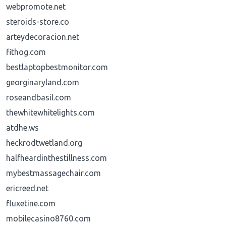
webpromote.net
steroids-store.co
arteydecoracion.net
fithog.com
bestlaptopbestmonitor.com
georginaryland.com
roseandbasil.com
thewhitewhitelights.com
atdhe.ws
heckrodtwetland.org
halfheardinthestillness.com
mybestmassagechair.com
ericreed.net
fluxetine.com
mobilecasino8760.com