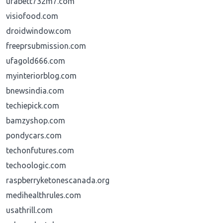
ufabett732m7.com
visiofood.com
droidwindow.com
freeprsubmission.com
ufagold666.com
myinteriorblog.com
bnewsindia.com
techiepick.com
bamzyshop.com
pondycars.com
techonfutures.com
techoologic.com
raspberryketonescanada.org
medihealthrules.com
usathrill.com