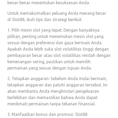
benar-benar menentukan kesuksesan Anda.
Untuk memaksimalkan peluang Anda menang besar
di Slot88, ikuti tips dan strategi berikut:
1. Pilih mesin slot yang tepat: Dengan banyaknya
pilihan, penting untuk menemukan mesin slot yang
sesuai dengan preferensi dan gaya bermain Anda.
Apakah Anda lebih suka slot volatilitas tinggi dengan
pembayaran besar atau slot volatilitas rendah dengan
kemenangan sering, pastikan untuk memilih
permainan yang sesuai dengan tujuan Anda.
2. Tetapkan anggaran: Sebelum Anda mulai bermain,
tetapkan anggaran dan patuhi anggaran tersebut. Ini
akan membantu Anda menghindari pengeluaran
berlebihan dan memastikan bahwa Anda dapat
menikmati permainan tanpa tekanan finansial.
3. Manfaatkan bonus dan promosi: Slot88