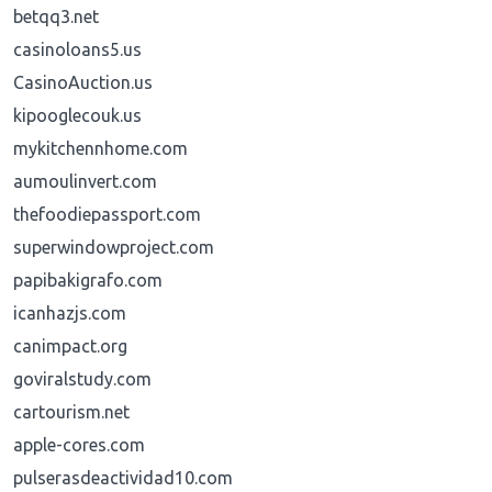
betqq3.net
casinoloans5.us
CasinoAuction.us
kipooglecouk.us
mykitchennhome.com
aumoulinvert.com
thefoodiepassport.com
superwindowproject.com
papibakigrafo.com
icanhazjs.com
canimpact.org
goviralstudy.com
cartourism.net
apple-cores.com
pulserasdeactividad10.com