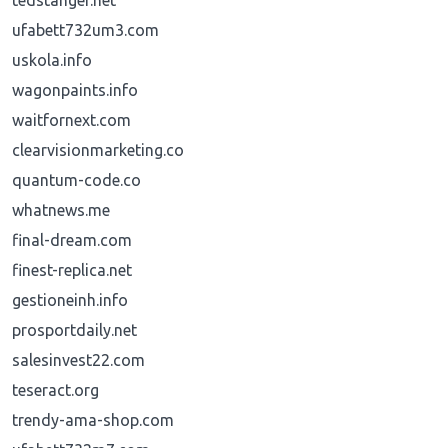
tedstanger.net
ufabett732um3.com
uskola.info
wagonpaints.info
waitfornext.com
clearvisionmarketing.co
quantum-code.co
whatnews.me
final-dream.com
finest-replica.net
gestioneinh.info
prosportdaily.net
salesinvest22.com
teseract.org
trendy-ama-shop.com