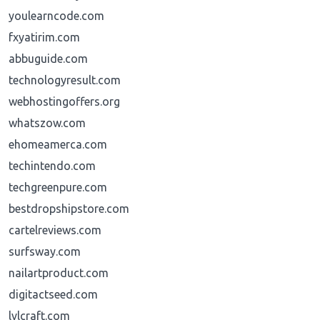
youlearncode.com
fxyatirim.com
abbuguide.com
technologyresult.com
webhostingoffers.org
whatszow.com
ehomeamerca.com
techintendo.com
techgreenpure.com
bestdropshipstore.com
cartelreviews.com
surfsway.com
nailartproduct.com
digitactseed.com
lvlcraft.com