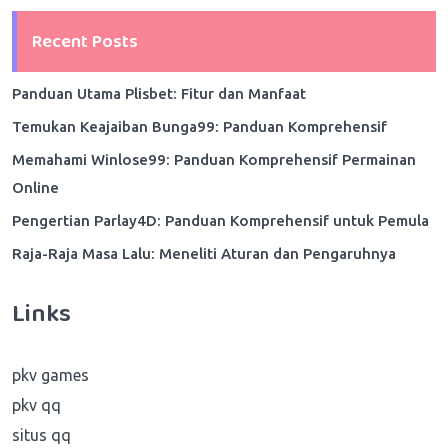
Recent Posts
Panduan Utama Plisbet: Fitur dan Manfaat
Temukan Keajaiban Bunga99: Panduan Komprehensif
Memahami Winlose99: Panduan Komprehensif Permainan
Online
Pengertian Parlay4D: Panduan Komprehensif untuk Pemula
Raja-Raja Masa Lalu: Meneliti Aturan dan Pengaruhnya
Links
pkv games
pkv qq
situs qq