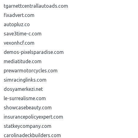
tgarnettcentrallautoads.com
fixadvert.com
autopluz.co
save3time-c.com
vexonhcf.com
demos-pixelsparadise.com
mediatitude.com
prewarmotorcycles.com
simracinglinks.com
dosyamerkezi.net
le-surrealisme.com
showcasebeauty.com
insurancepolicyexpert.com
statkeycompany.com
carolinadeckbuilders.com