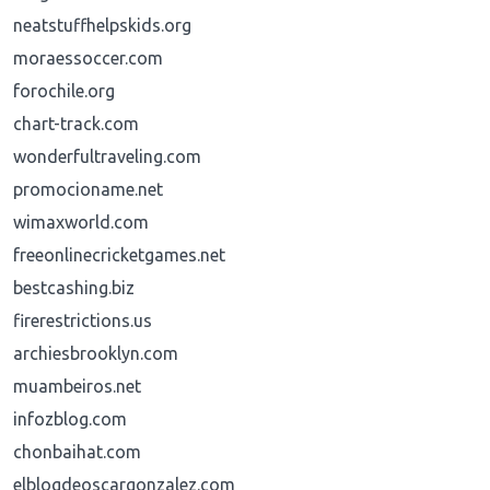
neatstuffhelpskids.org
moraessoccer.com
forochile.org
chart-track.com
wonderfultraveling.com
promocioname.net
wimaxworld.com
freeonlinecricketgames.net
bestcashing.biz
firerestrictions.us
archiesbrooklyn.com
muambeiros.net
infozblog.com
chonbaihat.com
elblogdeoscargonzalez.com