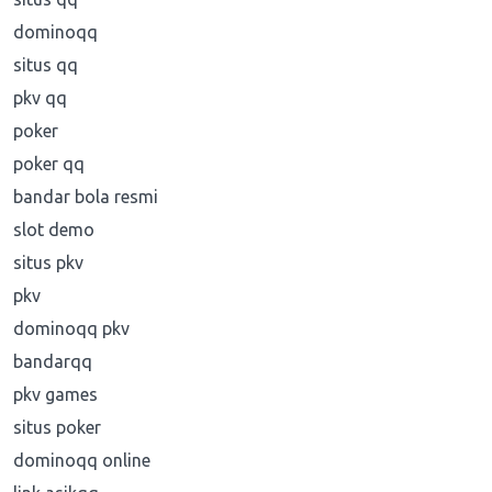
dominoqq
situs qq
pkv qq
poker
poker qq
bandar bola resmi
slot demo
situs pkv
pkv
dominoqq pkv
bandarqq
pkv games
situs poker
dominoqq online