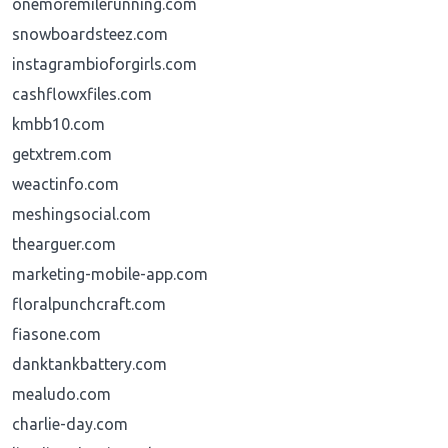
onemoremilerunning.com
snowboardsteez.com
instagrambioforgirls.com
cashflowxfiles.com
kmbb10.com
getxtrem.com
weactinfo.com
meshingsocial.com
thearguer.com
marketing-mobile-app.com
floralpunchcraft.com
fiasone.com
danktankbattery.com
mealudo.com
charlie-day.com