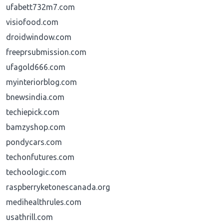
ufabett732m7.com
visiofood.com
droidwindow.com
freeprsubmission.com
ufagold666.com
myinteriorblog.com
bnewsindia.com
techiepick.com
bamzyshop.com
pondycars.com
techonfutures.com
techoologic.com
raspberryketonescanada.org
medihealthrules.com
usathrill.com