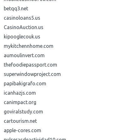
betqq3.net
casinoloans5.us
CasinoAuction.us
kipooglecouk.us
mykitchennhome.com
aumoulinvert.com
thefoodiepassport.com
superwindowproject.com
papibakigrafo.com
icanhazjs.com
canimpact.org
goviralstudy.com
cartourism.net
apple-cores.com
pulserasdeactividad10.com