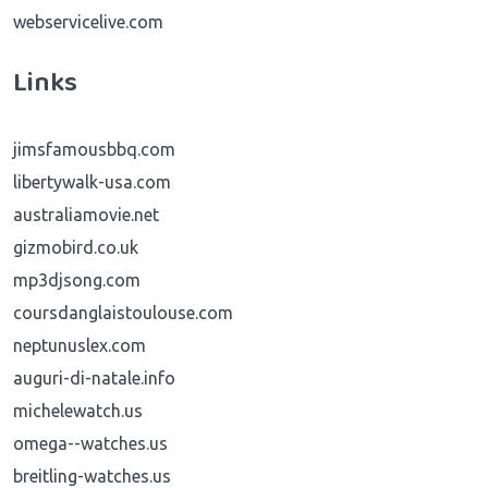
webservicelive.com
Links
jimsfamousbbq.com
libertywalk-usa.com
australiamovie.net
gizmobird.co.uk
mp3djsong.com
coursdanglaistoulouse.com
neptunuslex.com
auguri-di-natale.info
michelewatch.us
omega--watches.us
breitling-watches.us