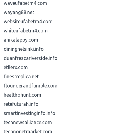
waveufabetm4.com
wayang88.net
websiteufabetm4.com
whiteufabetm4.com
anikalappy.com
dininghelsinki.info
duanfrescariverside.info
etilerx.com
finestreplica.net
flounderandfumble.com
healthohunt.com
retefuturah.info
smartinvestinginfo.info
technewsalliance.com
technonetmarket.com