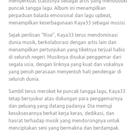
memperkuat statusnya sebagai artis yang menduduki
puncak tangga lagu. Album ini menampilkan
perpaduan balada emosional dan lagu upbeat,
menampilkan keserbagunaan Kaya33 sebagai musisi.
Sejak perilisan “Rise”, Kaya33 terus mendominasi
dunia musik, berkolaborasi dengan artis lain dan
menampilkan pertunjukan yang tiketnya terjual habis
di seluruh negeri. Musiknya disukai penggemar dari
segala usia, dengan liriknya yang kuat dan vokalnya
yang penuh perasaan menyentuh hati pendengar di
seluruh dunia.
Sambil terus meroket ke puncak tangga lagu, Kaya33
tetap bersyukur atas dukungan para penggemarnya
dan peluang yang datang padanya. Dia memuji
kesuksesannya berkat kerja keras, dedikasi, dan
hasrat terhadap musik yang mendorongnya untuk
menciptakan seni yang bermakna dan berdampak.