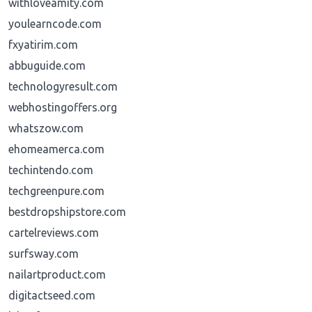
withloveamity.com
youlearncode.com
fxyatirim.com
abbuguide.com
technologyresult.com
webhostingoffers.org
whatszow.com
ehomeamerca.com
techintendo.com
techgreenpure.com
bestdropshipstore.com
cartelreviews.com
surfsway.com
nailartproduct.com
digitactseed.com