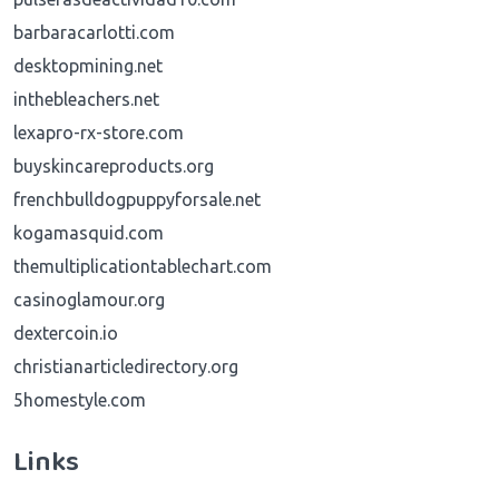
barbaracarlotti.com
desktopmining.net
inthebleachers.net
lexapro-rx-store.com
buyskincareproducts.org
frenchbulldogpuppyforsale.net
kogamasquid.com
themultiplicationtablechart.com
casinoglamour.org
dextercoin.io
christianarticledirectory.org
5homestyle.com
Links