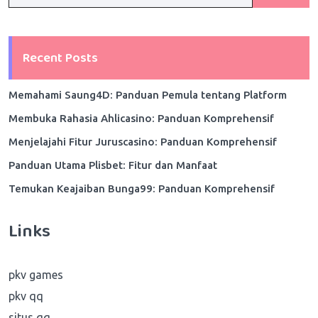
Recent Posts
Memahami Saung4D: Panduan Pemula tentang Platform
Membuka Rahasia Ahlicasino: Panduan Komprehensif
Menjelajahi Fitur Juruscasino: Panduan Komprehensif
Panduan Utama Plisbet: Fitur dan Manfaat
Temukan Keajaiban Bunga99: Panduan Komprehensif
Links
pkv games
pkv qq
situs qq