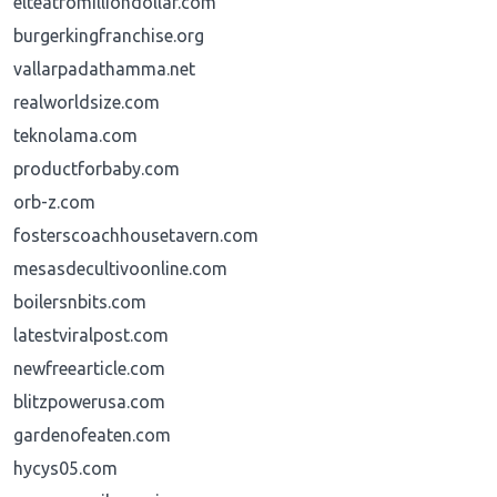
elteatromilliondollar.com
burgerkingfranchise.org
vallarpadathamma.net
realworldsize.com
teknolama.com
productforbaby.com
orb-z.com
fosterscoachhousetavern.com
mesasdecultivoonline.com
boilersnbits.com
latestviralpost.com
newfreearticle.com
blitzpowerusa.com
gardenofeaten.com
hycys05.com