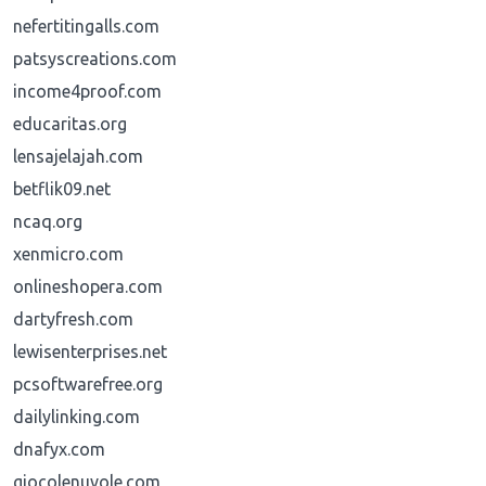
nefertitingalls.com
patsyscreations.com
income4proof.com
educaritas.org
lensajelajah.com
betflik09.net
ncaq.org
xenmicro.com
onlineshopera.com
dartyfresh.com
lewisenterprises.net
pcsoftwarefree.org
dailylinking.com
dnafyx.com
giocolenuvole.com