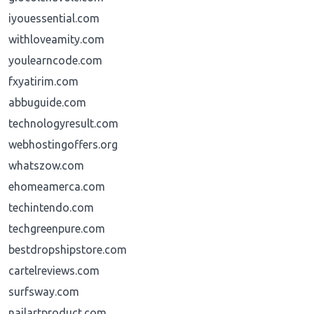
iyouessential.com
withloveamity.com
youlearncode.com
fxyatirim.com
abbuguide.com
technologyresult.com
webhostingoffers.org
whatszow.com
ehomeamerca.com
techintendo.com
techgreenpure.com
bestdropshipstore.com
cartelreviews.com
surfsway.com
nailartproduct.com