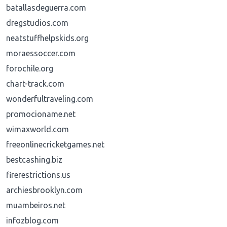
batallasdeguerra.com
dregstudios.com
neatstuffhelpskids.org
moraessoccer.com
forochile.org
chart-track.com
wonderfultraveling.com
promocioname.net
wimaxworld.com
freeonlinecricketgames.net
bestcashing.biz
firerestrictions.us
archiesbrooklyn.com
muambeiros.net
infozblog.com