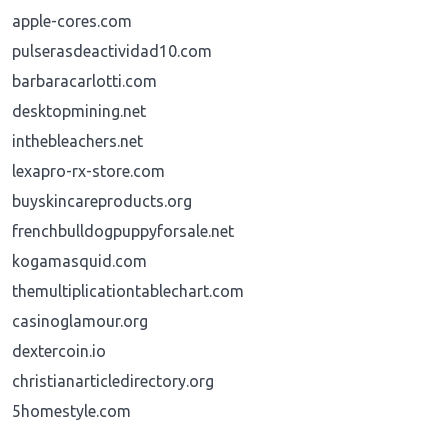
apple-cores.com
pulserasdeactividad10.com
barbaracarlotti.com
desktopmining.net
inthebleachers.net
lexapro-rx-store.com
buyskincareproducts.org
frenchbulldogpuppyforsale.net
kogamasquid.com
themultiplicationtablechart.com
casinoglamour.org
dextercoin.io
christianarticledirectory.org
5homestyle.com