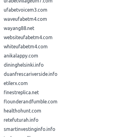
ufabetvillageum7.com
ufabetvoicem3.com
waveufabetm4.com
wayang88.net
websiteufabetm4.com
whiteufabetm4.com
anikalappy.com
dininghelsinki.info
duanfrescariverside.info
etilerx.com
finestreplica.net
flounderandfumble.com
healthohunt.com
retefuturah.info
smartinvestinginfo.info