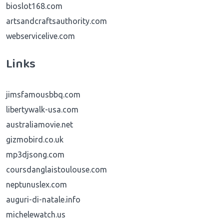
bioslot168.com
artsandcraftsauthority.com
webservicelive.com
Links
jimsfamousbbq.com
libertywalk-usa.com
australiamovie.net
gizmobird.co.uk
mp3djsong.com
coursdanglaistoulouse.com
neptunuslex.com
auguri-di-natale.info
michelewatch.us