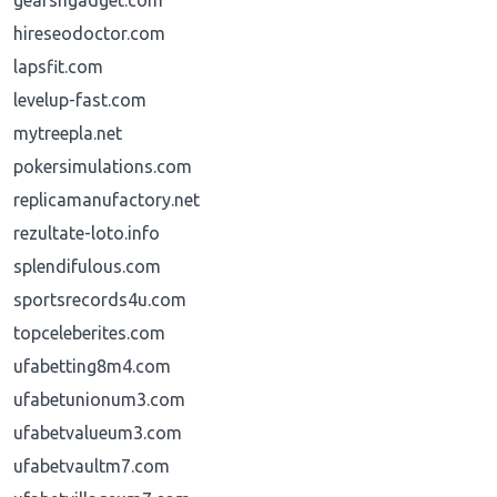
gearsngadget.com
hireseodoctor.com
lapsfit.com
levelup-fast.com
mytreepla.net
pokersimulations.com
replicamanufactory.net
rezultate-loto.info
splendifulous.com
sportsrecords4u.com
topceleberites.com
ufabetting8m4.com
ufabetunionum3.com
ufabetvalueum3.com
ufabetvaultm7.com