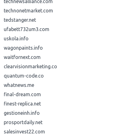
technewsalliance.com
technonetmarket.com
tedstanger.net
ufabett732um3.com
uskola.info
wagonpaints.info
waitfornext.com
clearvisionmarketing.co
quantum-code.co
whatnews.me
final-dream.com
finest-replica.net
gestioneinh.info
prosportdaily.net
salesinvest22.com