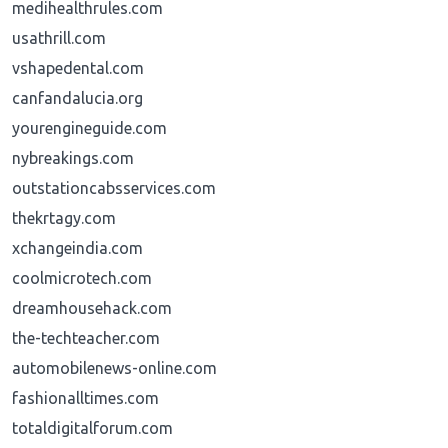
medihealthrules.com
usathrill.com
vshapedental.com
canfandalucia.org
yourengineguide.com
nybreakings.com
outstationcabsservices.com
thekrtagy.com
xchangeindia.com
coolmicrotech.com
dreamhousehack.com
the-techteacher.com
automobilenews-online.com
fashionalltimes.com
totaldigitalforum.com