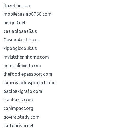
fluxetine.com
mobilecasino8760.com
betqq3.net
casinoloans5.us
CasinoAuction.us
kipooglecouk.us
mykitchennhome.com
aumoulinvert.com
thefoodiepassport.com
superwindowproject.com
papibakigrafo.com
icanhazjs.com
canimpact.org
goviralstudy.com
cartourism.net