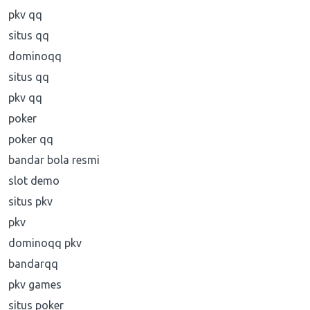
pkv qq
situs qq
dominoqq
situs qq
pkv qq
poker
poker qq
bandar bola resmi
slot demo
situs pkv
pkv
dominoqq pkv
bandarqq
pkv games
situs poker