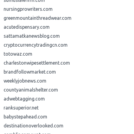
sumuslawfirm.com
nursingprowriters.com
greenmountainthreadwear.com
acutedispensary.com
sattamatkanewsblog.com
cryptocurrencytradingcn.com
totowaz.com
charlestonwipesettlement.com
brandfollowmarket.com
weeklyjobnews.com
countyanimalshelter.com
adwebtagging.com
ranksuperior.net
babystepahead.com
destinationoverlooked.com