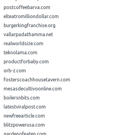
postcoffeebarva.com
elteatromilliondollar.com
burgerkingfranchise.org
vallarpadathamma.net
realworldsize.com
teknolama.com
productforbaby.com
orb-z.com
fosterscoachhousetavern.com
mesasdecultivoonline.com
boilersnbits.com
latestviralpost.com
newfreearticle.com
blitzpowerusa.com
gardenofeaten.com