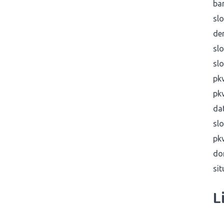
ba
sl
de
sl
sl
pk
pk
da
sl
pk
do
si
L