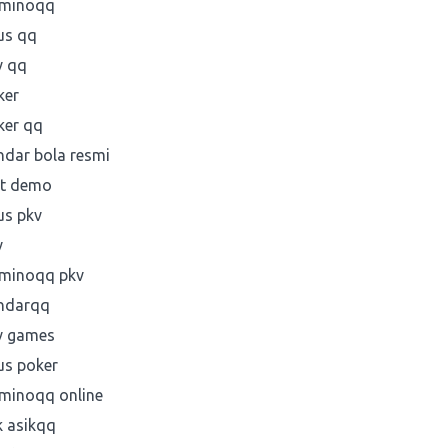
minoqq
tus qq
v qq
ker
ker qq
ndar bola resmi
ot demo
us pkv
v
minoqq pkv
ndarqq
v games
us poker
minoqq online
k asikqq