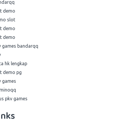
ndarqq
ot demo
mo slot
ot demo
ot demo
v games bandarqq
v
ta hk lengkap
ot demo pg
v games
minoqq
tus pkv games
inks