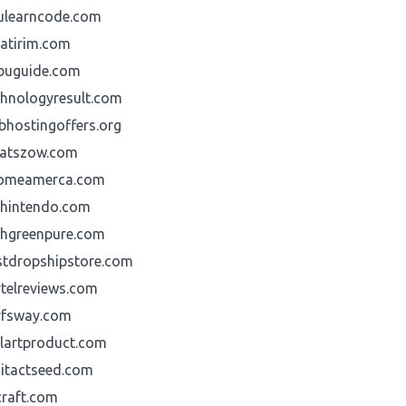
ulearncode.com
yatirim.com
buguide.com
chnologyresult.com
bhostingoffers.org
atszow.com
omeamerca.com
chintendo.com
chgreenpure.com
stdropshipstore.com
rtelreviews.com
rfsway.com
ilartproduct.com
gitactseed.com
craft.com