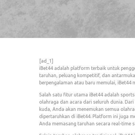
[ad_1]
iBet44 adalah platform terbaik untuk peng
taruhan, peluang kompetitif, dan antarmuk
berpengalaman atau baru memulai, iBet44 m
Salah satu fitur utama iBet44 adalah spo
olahraga dan acara dari seluruh dunia. Dari
kuda, Anda akan menemukan semua olahraga
dipertaruhkan di iBet44. Platform ini jug
Anda memasang taruhan secara real-time s