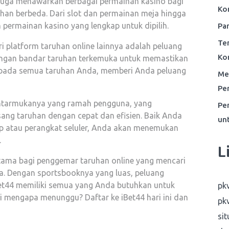
4 juga menawarkan berbagai permainan kasino bagi
Ko
han berbeda. Dari slot dan permainan meja hingga
n permainan kasino yang lengkap untuk dipilih.
Pa
Te
i platform taruhan online lainnya adalah peluang
Ko
dengan bandar taruhan terkemuka untuk memastikan
pada semua taruhan Anda, memberi Anda peluang
Me
Pe
 antarmukanya yang ramah pengguna, yang
Pe
g taruhan dengan cepat dan efisien. Baik Anda
un
 atau perangkat seluler, Anda akan menemukan
.
L
utama bagi penggemar taruhan online yang mencari
. Dengan sportsbooknya yang luas, peluang
iBet44 memiliki semua yang Anda butuhkan untuk
pk
i mengapa menunggu? Daftar ke iBet44 hari ini dan
pk
si