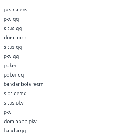
pkv games
pkv qq
situs qq
dominoqq
situs qq
pkv qq
poker
poker qq
bandar bola resmi
slot demo
situs pkv
pkv
dominoqq pkv
bandarqq