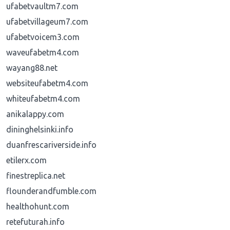
ufabetvaultm7.com
ufabetvillageum7.com
ufabetvoicem3.com
waveufabetm4.com
wayang88.net
websiteufabetm4.com
whiteufabetm4.com
anikalappy.com
dininghelsinki.info
duanfrescariverside.info
etilerx.com
finestreplica.net
flounderandfumble.com
healthohunt.com
retefuturah.info