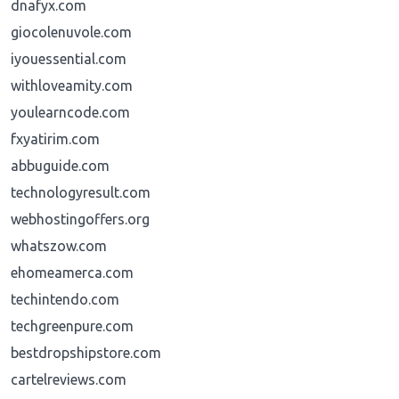
dnafyx.com
giocolenuvole.com
iyouessential.com
withloveamity.com
youlearncode.com
fxyatirim.com
abbuguide.com
technologyresult.com
webhostingoffers.org
whatszow.com
ehomeamerca.com
techintendo.com
techgreenpure.com
bestdropshipstore.com
cartelreviews.com