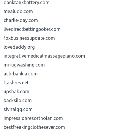
danktankbattery.com
mealudo.com
charlie-day.com
livedirectbettingpoker.com
foxbusinessupdate.com
lovedaddy.org
integrativemedicalmassageplano.com
mrrugwashing.com
acb-bankia.com
flash-es.net
upshak.com
backsilo.com
siviralqq.com
impressionresorthoian.com
bestfreakingclothesever.com