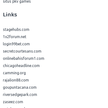
situs pkv games
Links
stagehubs.com
1x2forum.net
login99bet.com
secretcourtesans.com
onlinebahisforum1.com
chicagoheadline.com
camming.org
rajalion88.com
goupuntacana.com
riversedgepark.com
zaseez.com