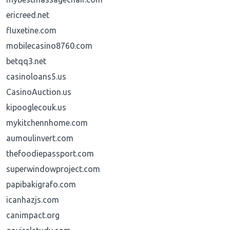
ericreed.net
fluxetine.com
mobilecasino8760.com
betqq3.net
casinoloans5.us
CasinoAuction.us
kipooglecouk.us
mykitchennhome.com
aumoulinvert.com
thefoodiepassport.com
superwindowproject.com
papibakigrafo.com
icanhazjs.com
canimpact.org