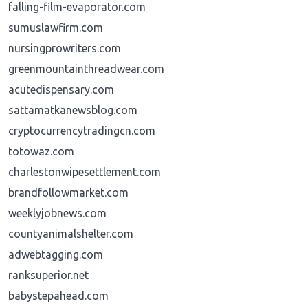
falling-film-evaporator.com
sumuslawfirm.com
nursingprowriters.com
greenmountainthreadwear.com
acutedispensary.com
sattamatkanewsblog.com
cryptocurrencytradingcn.com
totowaz.com
charlestonwipesettlement.com
brandfollowmarket.com
weeklyjobnews.com
countyanimalshelter.com
adwebtagging.com
ranksuperior.net
babystepahead.com