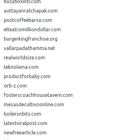
busyboxintl.com
auttayanratchapak.com
postcoffeebarva.com
elteatromilliondollar.com
burgerkingfranchise.org
vallarpadathamma.net
realworldsize.com
teknolama.com
productforbaby.com
orb-z.com
fosterscoachhousetavern.com
mesasdecultivoonline.com
boilersnbits.com
latestviralpost.com
newfreearticle.com