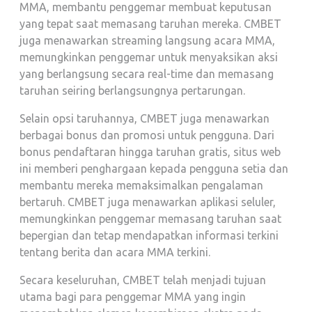
MMA, membantu penggemar membuat keputusan
yang tepat saat memasang taruhan mereka. CMBET
juga menawarkan streaming langsung acara MMA,
memungkinkan penggemar untuk menyaksikan aksi
yang berlangsung secara real-time dan memasang
taruhan seiring berlangsungnya pertarungan.
Selain opsi taruhannya, CMBET juga menawarkan
berbagai bonus dan promosi untuk pengguna. Dari
bonus pendaftaran hingga taruhan gratis, situs web
ini memberi penghargaan kepada pengguna setia dan
membantu mereka memaksimalkan pengalaman
bertaruh. CMBET juga menawarkan aplikasi seluler,
memungkinkan penggemar memasang taruhan saat
bepergian dan tetap mendapatkan informasi terkini
tentang berita dan acara MMA terkini.
Secara keseluruhan, CMBET telah menjadi tujuan
utama bagi para penggemar MMA yang ingin