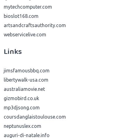
mytechcomputer.com
bioslot168.com
artsandcraftsauthority.com
webservicelive.com
Links
jimsfamousbbq.com
libertywalk-usa.com
australiamovie.net
gizmobird.co.uk
mp3djsong.com
coursdanglaistoulouse.com
neptunuslex.com
auguri-di-natale.info