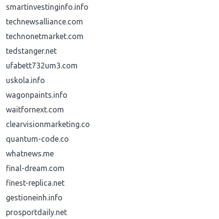
smartinvestinginfo.info
technewsalliance.com
technonetmarket.com
tedstanger.net
ufabett732um3.com
uskola.info
wagonpaints.info
waitfornext.com
clearvisionmarketing.co
quantum-code.co
whatnews.me
final-dream.com
finest-replica.net
gestioneinh.info
prosportdaily.net