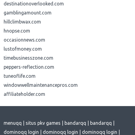
destinationoverlooked.com
gamblingamount.com
hillclimbwax.com
hnopse.com
occasionnews.com
lustofmoney.com
timebusinesszone.com
peppers-reflection.com
tuneoflife.com
windowwellmaintenancepros.com
affiliateholder.com
menuqq
|
situs pkv games
|
bandarqq
|
bandarqq
|
dominoqq login
|
dominoqq login
|
dominoqq login
|