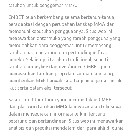
taruhan untuk penggemar MMA.
CMBET telah berkembang selama bertahun-tahun,
beradaptasi dengan perubahan lanskap MMA dan
memenuhi kebutuhan penggunanya. Situs web ini
menawarkan antarmuka yang ramah pengguna yang
memudahkan para penggemar untuk memasang
taruhan pada petarung dan pertandingan favorit
mereka. Selain opsi taruhan tradisional, seperti
taruhan moneyline dan over/under, CMBET juga
menawarkan taruhan prop dan taruhan langsung,
memberikan lebih banyak cara bagi penggemar untuk
ikut serta dalam aksi tersebut.
Salah satu fitur utama yang membedakan CMBET
dari platform taruhan MMA lainnya adalah fokusnya
dalam menyediakan informasi terkini tentang
petarung dan pertandingan. Situs web ini menawarkan
analisis dan prediksi mendalam dari para ahli di dunia