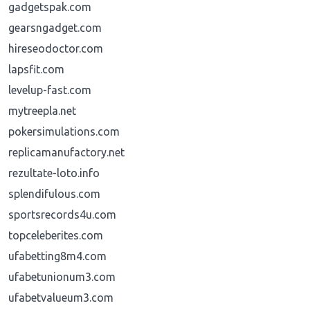
gadgetspak.com
gearsngadget.com
hireseodoctor.com
lapsfit.com
levelup-fast.com
mytreepla.net
pokersimulations.com
replicamanufactory.net
rezultate-loto.info
splendifulous.com
sportsrecords4u.com
topceleberites.com
ufabetting8m4.com
ufabetunionum3.com
ufabetvalueum3.com