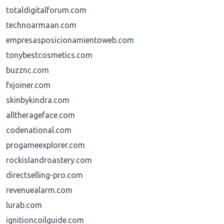
totaldigitalforum.com
technoarmaan.com
empresasposicionamientoweb.com
tonybestcosmetics.com
buzznc.com
fxjoiner.com
skinbykindra.com
alltherageface.com
codenational.com
progameexplorer.com
rockislandroastery.com
directselling-pro.com
revenuealarm.com
lurab.com
ignitioncoilguide.com