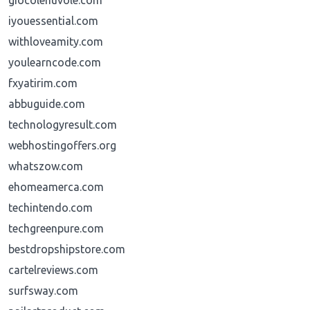
giocolenuvole.com
iyouessential.com
withloveamity.com
youlearncode.com
fxyatirim.com
abbuguide.com
technologyresult.com
webhostingoffers.org
whatszow.com
ehomeamerca.com
techintendo.com
techgreenpure.com
bestdropshipstore.com
cartelreviews.com
surfsway.com