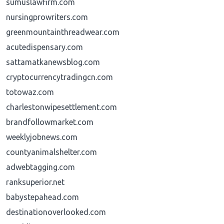
sumuslawfirm.com
nursingprowriters.com
greenmountainthreadwear.com
acutedispensary.com
sattamatkanewsblog.com
cryptocurrencytradingcn.com
totowaz.com
charlestonwipesettlement.com
brandfollowmarket.com
weeklyjobnews.com
countyanimalshelter.com
adwebtagging.com
ranksuperior.net
babystepahead.com
destinationoverlooked.com