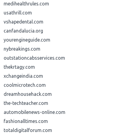
medihealthrules.com
usathrill.com
vshapedental.com
canfandalucia.org
yourengineguide.com
nybreakings.com
outstationcabsservices.com
thekrtagy.com
xchangeindia.com
coolmicrotech.com
dreamhousehack.com
the-techteacher.com
automobilenews-online.com
fashionalltimes.com
totaldigitalforum.com