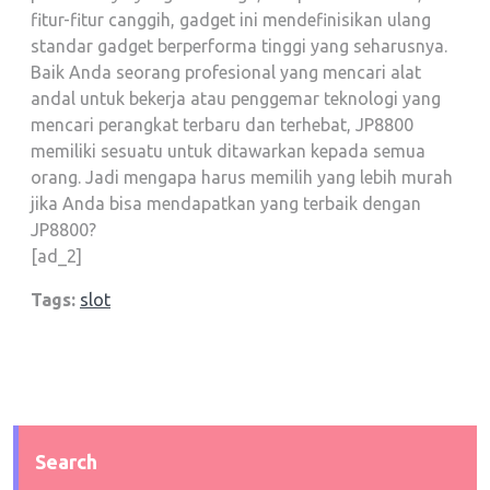
fitur-fitur canggih, gadget ini mendefinisikan ulang
standar gadget berperforma tinggi yang seharusnya.
Baik Anda seorang profesional yang mencari alat
andal untuk bekerja atau penggemar teknologi yang
mencari perangkat terbaru dan terhebat, JP8800
memiliki sesuatu untuk ditawarkan kepada semua
orang. Jadi mengapa harus memilih yang lebih murah
jika Anda bisa mendapatkan yang terbaik dengan
JP8800?
[ad_2]
Tags:
slot
Search