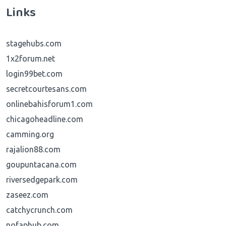
Links
stagehubs.com
1x2forum.net
login99bet.com
secretcourtesans.com
onlinebahisforum1.com
chicagoheadline.com
camming.org
rajalion88.com
goupuntacana.com
riversedgepark.com
zaseez.com
catchycrunch.com
nofaphub.com