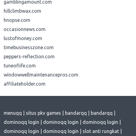
gamblingamount.com
hillclimbwax.com
hnopse.com
occasionnews.com
lustofmoney.com
timebusinesszone.com
peppers-reflection.com
tuneoflife.com
windowwellmaintenancepros.com
affiliateholder.com
menuqq
|
situs pkv games
|
bandarqq
|
bandarqq
|
dominoqq login
|
dominoqq login
|
dominoqq login
|
dominoqq login
|
dominoqq login
|
slot anti rungkat
|