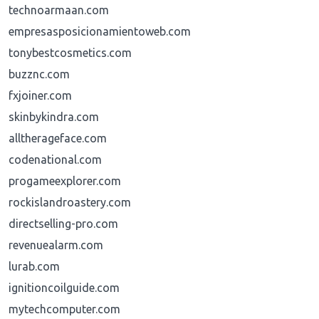
technoarmaan.com
empresasposicionamientoweb.com
tonybestcosmetics.com
buzznc.com
fxjoiner.com
skinbykindra.com
alltherageface.com
codenational.com
progameexplorer.com
rockislandroastery.com
directselling-pro.com
revenuealarm.com
lurab.com
ignitioncoilguide.com
mytechcomputer.com