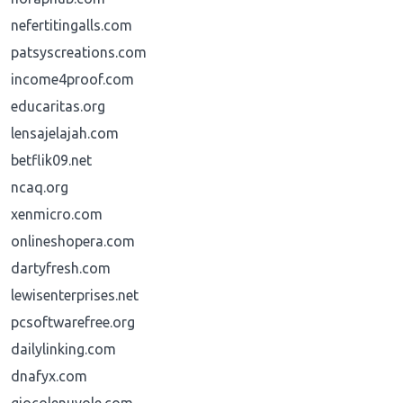
nefertitingalls.com
patsyscreations.com
income4proof.com
educaritas.org
lensajelajah.com
betflik09.net
ncaq.org
xenmicro.com
onlineshopera.com
dartyfresh.com
lewisenterprises.net
pcsoftwarefree.org
dailylinking.com
dnafyx.com