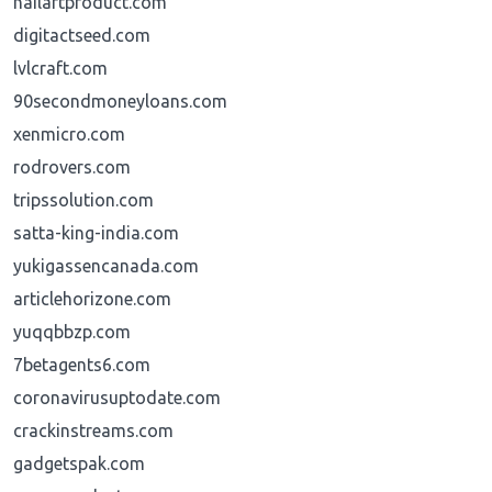
nailartproduct.com
digitactseed.com
lvlcraft.com
90secondmoneyloans.com
xenmicro.com
rodrovers.com
tripssolution.com
satta-king-india.com
yukigassencanada.com
articlehorizone.com
yuqqbbzp.com
7betagents6.com
coronavirusuptodate.com
crackinstreams.com
gadgetspak.com