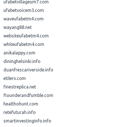
ufabetvillageum7.com
ufabetvoicem3.com
waveufabetm4.com
wayang88.net
websiteufabetm4.com
whiteufabetm4.com
anikalappy.com
dininghelsinki.info
duanfrescariverside.info
etilerx.com
finestreplica.net
flounderandfumble.com
healthohunt.com
retefuturah.info
smartinvestinginfo.info