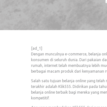
[ad_1]
Dengan munculnya e-commerce, belanja onli
konsumen di seluruh dunia. Dari pakaian da
rumah, internet telah membuatnya lebih m
berbagai macam produk dari kenyamanan ru
Salah satu tujuan belanja online yang tel
terakhir adalah Klik555. Didirikan pada tah
belanja online terbaik bagi mereka yang me
kompetitif.