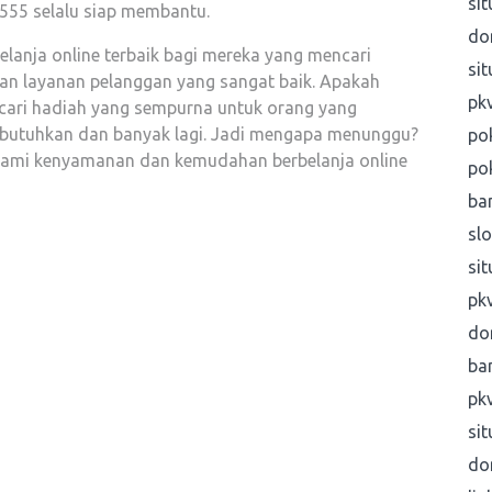
si
k555 selalu siap membantu.
do
elanja online terbaik bagi mereka yang mencari
si
 dan layanan pelanggan yang sangat baik. Apakah
pk
ncari hadiah yang sempurna untuk orang yang
a butuhkan dan banyak lagi. Jadi mengapa menunggu?
po
n alami kenyamanan dan kemudahan berbelanja online
po
ba
sl
sit
pk
do
ba
pk
sit
do