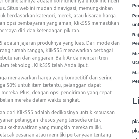
r online lainnya adalah komitmennya untuk memberi
Pe
s. Situs web ini mudah dinavigasi, memungkinkan
k berdasarkan kategori, merek, atau kisaran harga.
Pe
an opsi pembayaran yang aman, Klik555 memastikan
un
ercaya diri dan ketenangan pikiran.
Raj
 adalah jajaran produknya yang luas. Dari mode dan
Pe
arang rumah tangga, Klik555 menawarkan berbagai
Me
ebutuhan dan anggaran. Baik Anda mencari tren
Ut
am teknologi, Klik555 telah Anda liput.
Man
 juga menawarkan harga yang kompetitif dan sering
Per
ga 50% untuk item tertentu, pelanggan dapat
mereka. Plus, dengan opsi pengiriman yang cepat
L
belian mereka dalam waktu singkat.
n dari Klik555 adalah dedikasinya untuk kepuasan
ayanan pelanggan khusus yang tersedia untuk
pk
u kekhawatiran yang mungkin mereka miliki.
pk
lacak pesanan atau memiliki pertanyaan tentang