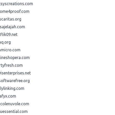
tsyscreations.com
come4proof.com
ucaritas.org
nsajelajah.com
flik09.net
aq.org
nmicro.com
lineshopera.com
rtyfresh.com
isenterprises.net
softwarefree.org
lylinking.com
afyx.com
ocolenuvole.com
ouessential.com