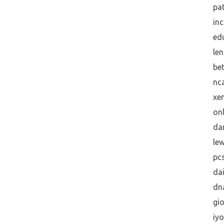
pa
in
ed
le
bet
nc
xe
on
da
lew
pc
dai
dn
gi
iy