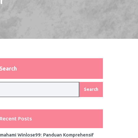
Search
Search
Recent Posts
mahami Winlose99: Panduan Komprehensif