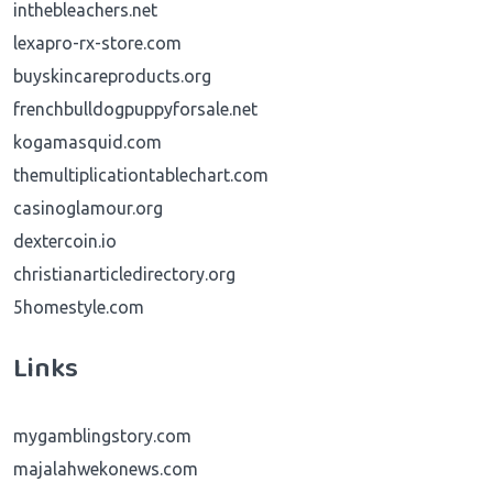
inthebleachers.net
lexapro-rx-store.com
buyskincareproducts.org
frenchbulldogpuppyforsale.net
kogamasquid.com
themultiplicationtablechart.com
casinoglamour.org
dextercoin.io
christianarticledirectory.org
5homestyle.com
Links
mygamblingstory.com
majalahwekonews.com