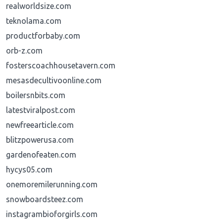
realworldsize.com
teknolama.com
productforbaby.com
orb-z.com
fosterscoachhousetavern.com
mesasdecultivoonline.com
boilersnbits.com
latestviralpost.com
newfreearticle.com
blitzpowerusa.com
gardenofeaten.com
hycys05.com
onemoremilerunning.com
snowboardsteez.com
instagrambioforgirls.com