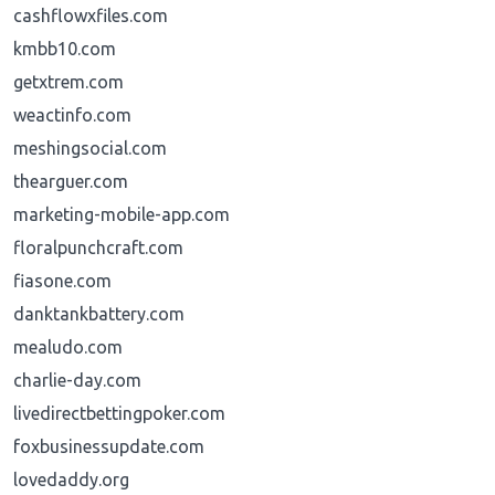
cashflowxfiles.com
kmbb10.com
getxtrem.com
weactinfo.com
meshingsocial.com
thearguer.com
marketing-mobile-app.com
floralpunchcraft.com
fiasone.com
danktankbattery.com
mealudo.com
charlie-day.com
livedirectbettingpoker.com
foxbusinessupdate.com
lovedaddy.org