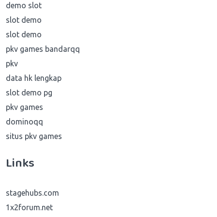
demo slot
slot demo
slot demo
pkv games bandarqq
pkv
data hk lengkap
slot demo pg
pkv games
dominoqq
situs pkv games
Links
stagehubs.com
1x2forum.net