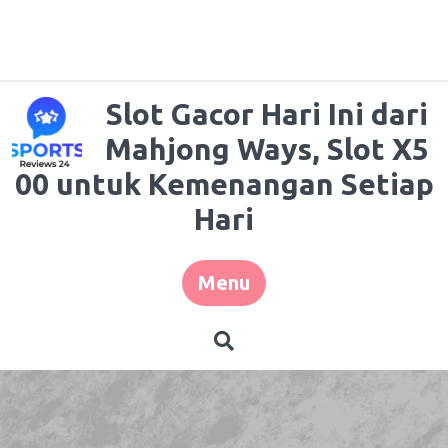
Skip
to
content
Slot Gacor Hari Ini dari
Mahjong Ways, Slot X5
00 untuk Kemenangan Setiap
Hari
Menu