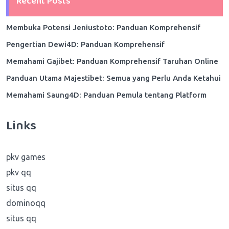
Recent Posts
Membuka Potensi Jeniustoto: Panduan Komprehensif
Pengertian Dewi4D: Panduan Komprehensif
Memahami Gajibet: Panduan Komprehensif Taruhan Online
Panduan Utama Majestibet: Semua yang Perlu Anda Ketahui
Memahami Saung4D: Panduan Pemula tentang Platform
Links
pkv games
pkv qq
situs qq
dominoqq
situs qq