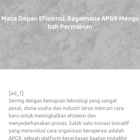
Masa Depan Efisiensi: Bagaimana APG9 Mengu
bah Permainan
[ad_1]
Seiring dengan kemajuan teknologi yang sangat
pesat, dunia usaha dan industri terus mencari cara
baru untuk meningkatkan efisiensi dan
menyederhanakan proses. Salah satu inovasi inovatif
yang merevolusi cara organisasi beroperasi adalah
APG9, sebuah platform kecerdasan buatan mutakhir