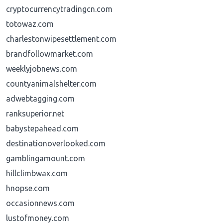
cryptocurrencytradingcn.com
totowaz.com
charlestonwipesettlement.com
brandfollowmarket.com
weeklyjobnews.com
countyanimalshelter.com
adwebtagging.com
ranksuperior.net
babystepahead.com
destinationoverlooked.com
gamblingamount.com
hillclimbwax.com
hnopse.com
occasionnews.com
lustofmoney.com