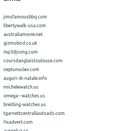
jimsfamousbbq.com
libertywalk-usa.com
australiamovie.net
gizmobird.co.uk
mp3djsong.com
coursdanglaistoulouse.com
neptunuslex.com
auguri-di-natale.info
michelewatch.us
omega--watches.us
breitling-watches.us
tgarnettcentrallautoads.com
fixadvert.com
autopluz.co