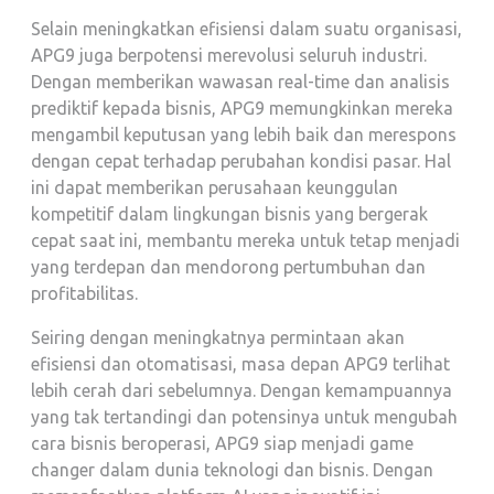
Selain meningkatkan efisiensi dalam suatu organisasi,
APG9 juga berpotensi merevolusi seluruh industri.
Dengan memberikan wawasan real-time dan analisis
prediktif kepada bisnis, APG9 memungkinkan mereka
mengambil keputusan yang lebih baik dan merespons
dengan cepat terhadap perubahan kondisi pasar. Hal
ini dapat memberikan perusahaan keunggulan
kompetitif dalam lingkungan bisnis yang bergerak
cepat saat ini, membantu mereka untuk tetap menjadi
yang terdepan dan mendorong pertumbuhan dan
profitabilitas.
Seiring dengan meningkatnya permintaan akan
efisiensi dan otomatisasi, masa depan APG9 terlihat
lebih cerah dari sebelumnya. Dengan kemampuannya
yang tak tertandingi dan potensinya untuk mengubah
cara bisnis beroperasi, APG9 siap menjadi game
changer dalam dunia teknologi dan bisnis. Dengan