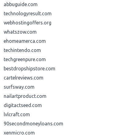
abbuguide.com
technologyresult.com
webhostingoffers.org
whatszow.com
ehomeamerca.com
techintendo.com
techgreenpure.com
bestdropshipstore.com
cartelreviews.com
surfsway.com
nailartproduct.com
digitactseed.com
lvlcraft.com
90secondmoneyloans.com
xenmicro.com