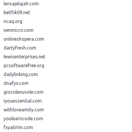
lensajelajah.com
betflik09.net
ncaq.org
xenmicro.com
onlineshopera.com
dartyfresh.com
lewisenterprises.net
pcsoftwarefree.org
dailylinking.com
dnafyx.com
giocolenuvole.com
iyouessential.com
withloveamity.com
youlearncode.com
fxyatirim.com