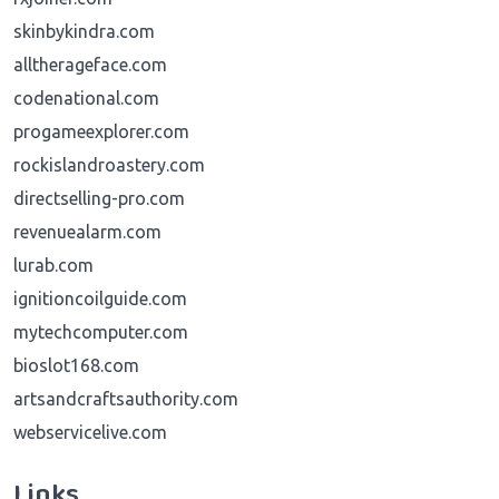
skinbykindra.com
alltherageface.com
codenational.com
progameexplorer.com
rockislandroastery.com
directselling-pro.com
revenuealarm.com
lurab.com
ignitioncoilguide.com
mytechcomputer.com
bioslot168.com
artsandcraftsauthority.com
webservicelive.com
Links