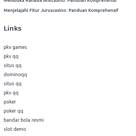
Membuka Rahasia Ahlicasino: Panduan Komprehensif
Menjelajahi Fitur Juruscasino: Panduan Komprehensif
Links
pkv games
pkv qq
situs qq
dominoqq
situs qq
pkv qq
poker
poker qq
bandar bola resmi
slot demo