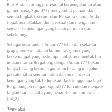
Baik Anda seorang profesional berpengalaman atau
gamer biasa, Squad777 menyambut pemain dari
semua tingkat keterampilan. Bersama -sama, Anda
dapat menaklukkan dunia virtual dan mengalami
sensasi kemenangan yang belum pernah terjadi
sebelumnya.
Sebagai kesimpulan, Squad777 lebih dari sekadar
grup game – ini adalah komunitas gamer yang
bersemangat yang berkumpul untuk membentuk tim
impian utama. Bergabung dengan Squad777 bukan
hanya tentang bermain game, ini tentang menjalin
persahabatan seumur hidup dan menciptakan
kenangan yang tak terlupakan. Jadi tunggu apa lagi?
Bergabunglah dengan Squad777 hari ini dan menjadi
bagian dari sesuatu yang benar -benar istimewa.
[ad_2]
Tags:
slot