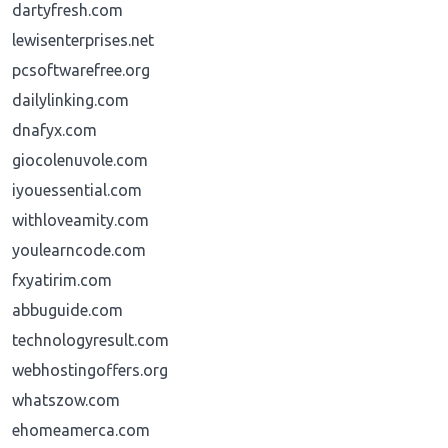
dartyfresh.com
lewisenterprises.net
pcsoftwarefree.org
dailylinking.com
dnafyx.com
giocolenuvole.com
iyouessential.com
withloveamity.com
youlearncode.com
fxyatirim.com
abbuguide.com
technologyresult.com
webhostingoffers.org
whatszow.com
ehomeamerca.com