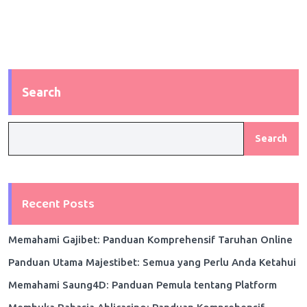
Search
Search
Recent Posts
Memahami Gajibet: Panduan Komprehensif Taruhan Online
Panduan Utama Majestibet: Semua yang Perlu Anda Ketahui
Memahami Saung4D: Panduan Pemula tentang Platform