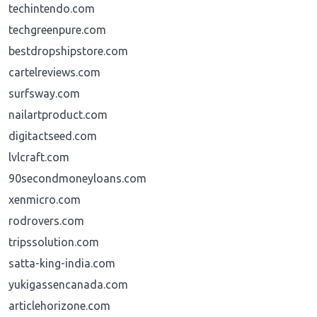
techintendo.com
techgreenpure.com
bestdropshipstore.com
cartelreviews.com
surfsway.com
nailartproduct.com
digitactseed.com
lvlcraft.com
90secondmoneyloans.com
xenmicro.com
rodrovers.com
tripssolution.com
satta-king-india.com
yukigassencanada.com
articlehorizone.com