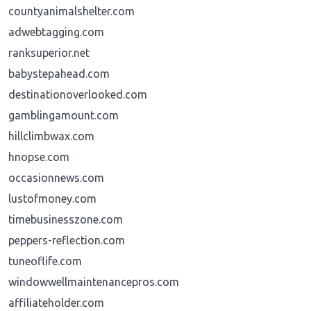
countyanimalshelter.com
adwebtagging.com
ranksuperior.net
babystepahead.com
destinationoverlooked.com
gamblingamount.com
hillclimbwax.com
hnopse.com
occasionnews.com
lustofmoney.com
timebusinesszone.com
peppers-reflection.com
tuneoflife.com
windowwellmaintenancepros.com
affiliateholder.com