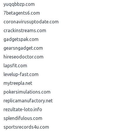
yuqqbbzp.com
7betagents6.com
coronavirusuptodate.com
crackinstreams.com
gadgetspak.com
gearsngadget.com
hireseodoctor.com
lapsfit.com
levelup-fast.com
mytreepla.net
pokersimulations.com
replicamanufactory.net
rezultate-loto.info
splendifulous.com
sportsrecords4u.com