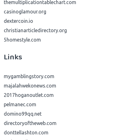
themultiplicationtablechart.com
casinoglamour.org
dextercoin.io
christianarticledirectory.org
5homestyle.com
Links
mygamblingstory.com
majalahwekonews.com
2017hoganoutlet.com
pelmanec.com
domino99qq.net
directoryoftheweb.com
donttellashton.com