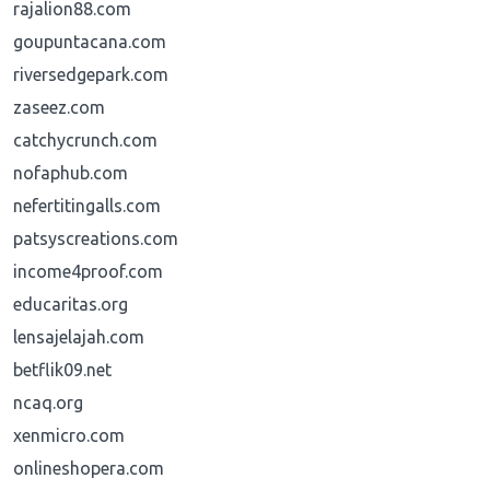
rajalion88.com
goupuntacana.com
riversedgepark.com
zaseez.com
catchycrunch.com
nofaphub.com
nefertitingalls.com
patsyscreations.com
income4proof.com
educaritas.org
lensajelajah.com
betflik09.net
ncaq.org
xenmicro.com
onlineshopera.com