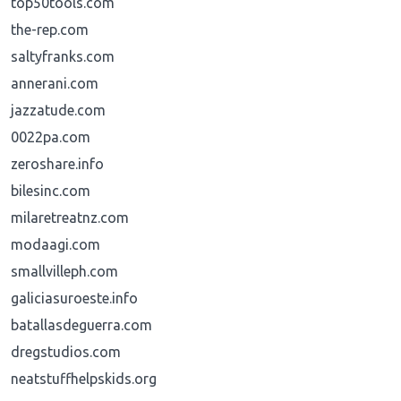
top50tools.com
the-rep.com
saltyfranks.com
annerani.com
jazzatude.com
0022pa.com
zeroshare.info
bilesinc.com
milaretreatnz.com
modaagi.com
smallvilleph.com
galiciasuroeste.info
batallasdeguerra.com
dregstudios.com
neatstuffhelpskids.org