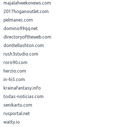
majalahwekonews.com
2017hoganoutlet.com
pelmanec.com
domino99qq.net
directoryoftheweb.com
donttellashton.com
rush3studio.com
roro90.com
herzio.com
in-hi5.com
krainafantasy.info
todas-noticias.com
senikartu.com
rusportal.net
watty.io