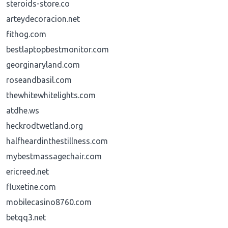
steroids-store.co
arteydecoracion.net
fithog.com
bestlaptopbestmonitor.com
georginaryland.com
roseandbasil.com
thewhitewhitelights.com
atdhe.ws
heckrodtwetland.org
halfheardinthestillness.com
mybestmassagechair.com
ericreed.net
fluxetine.com
mobilecasino8760.com
betqq3.net