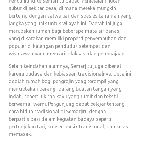
Pengunjung ke Semarjitu dapat menjelajahi hutan
subur di sekitar desa, di mana mereka mungkin
bertemu dengan satwa liar dan spesies tanaman yang
langka yang unik untuk wilayah ini. Daerah ini juga
merupakan rumah bagi beberapa mata air panas,
yang dikatakan memiliki properti penyembuhan dan
populer di kalangan penduduk setempat dan
wisatawan yang mencari relaksasi dan peremajaan.
Selain keindahan alamnya, Semarjitu juga dikenal
karena budaya dan kebiasaan tradisionalnya. Desa ini
adalah rumah bagi pengrajin yang terampil yang
menciptakan barang -barang buatan tangan yang
indah, seperti ukiran kayu yang rumit dan tekstil
berwarna -warni. Pengunjung dapat belajar tentang
cara hidup tradisional di Semarjitu dengan
berpartisipasi dalam kegiatan budaya seperti
pertunjukan tari, konser musik tradisional, dan kelas
memasak.