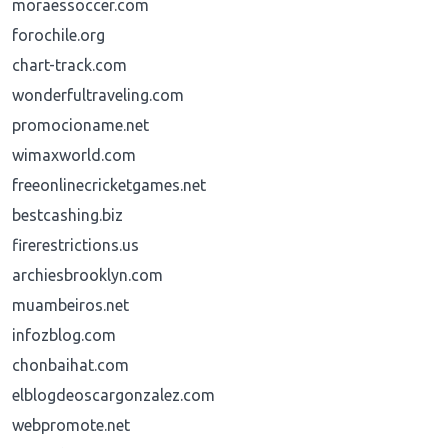
moraessoccer.com
forochile.org
chart-track.com
wonderfultraveling.com
promocioname.net
wimaxworld.com
freeonlinecricketgames.net
bestcashing.biz
firerestrictions.us
archiesbrooklyn.com
muambeiros.net
infozblog.com
chonbaihat.com
elblogdeoscargonzalez.com
webpromote.net