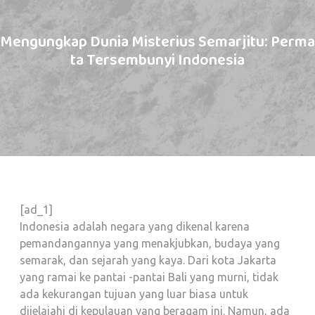
Mengungkap Dunia Misterius Semarjitu: Perma
ta Tersembunyi Indonesia
[ad_1]
Indonesia adalah negara yang dikenal karena
pemandangannya yang menakjubkan, budaya yang
semarak, dan sejarah yang kaya. Dari kota Jakarta
yang ramai ke pantai -pantai Bali yang murni, tidak
ada kekurangan tujuan yang luar biasa untuk
dijelajahi di kepulauan yang beragam ini. Namun, ada