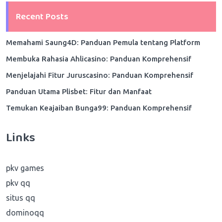
Recent Posts
Memahami Saung4D: Panduan Pemula tentang Platform
Membuka Rahasia Ahlicasino: Panduan Komprehensif
Menjelajahi Fitur Juruscasino: Panduan Komprehensif
Panduan Utama Plisbet: Fitur dan Manfaat
Temukan Keajaiban Bunga99: Panduan Komprehensif
Links
pkv games
pkv qq
situs qq
dominoqq