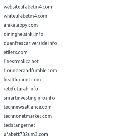
websiteufabetm4.com
whiteufabetm4.com
anikalappy.com
dininghelsinki.info
duanfrescariverside.info
etilerx.com
finestreplica.net
flounderandfumble.com
healthohunt.com
retefuturah.info
smartinvestinginfo.info
technewsalliance.com
technonetmarket.com
tedstanger.net
ufabett732um3.com