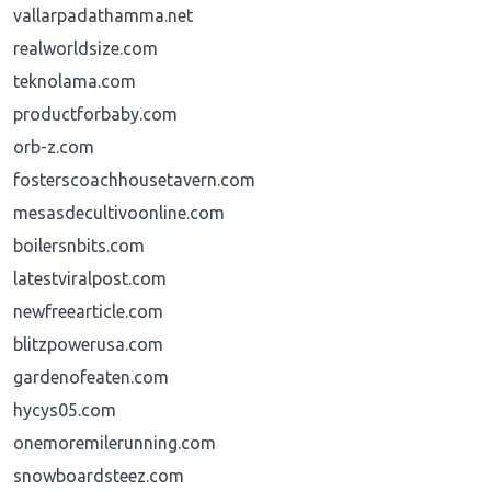
vallarpadathamma.net
realworldsize.com
teknolama.com
productforbaby.com
orb-z.com
fosterscoachhousetavern.com
mesasdecultivoonline.com
boilersnbits.com
latestviralpost.com
newfreearticle.com
blitzpowerusa.com
gardenofeaten.com
hycys05.com
onemoremilerunning.com
snowboardsteez.com