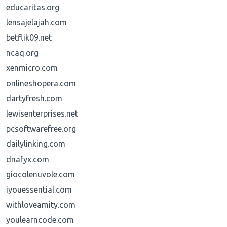
educaritas.org
lensajelajah.com
betflik09.net
ncaq.org
xenmicro.com
onlineshopera.com
dartyfresh.com
lewisenterprises.net
pcsoftwarefree.org
dailylinking.com
dnafyx.com
giocolenuvole.com
iyouessential.com
withloveamity.com
youlearncode.com