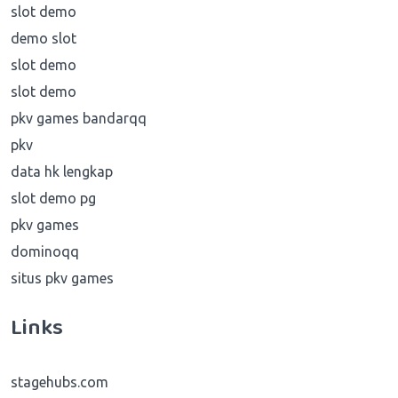
slot demo
demo slot
slot demo
slot demo
pkv games bandarqq
pkv
data hk lengkap
slot demo pg
pkv games
dominoqq
situs pkv games
Links
stagehubs.com