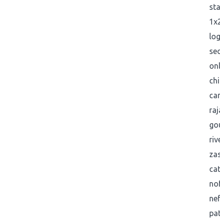
st
1x
lo
se
on
ch
ca
ra
go
ri
za
ca
no
nef
pa