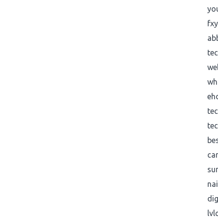
yo
fx
ab
te
we
wh
eh
te
te
be
ca
su
na
di
lvl