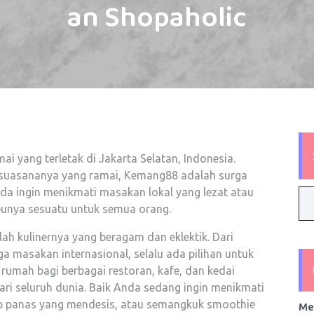
an Shopaholic
 yang terletak di Jakarta Selatan, Indonesia.
an suasananya yang ramai, Kemang88 adalah surga
nda ingin menikmati masakan lokal yang lezat atau
punya sesuatu untuk semua orang.
h kulinernya yang beragam dan eklektik. Dari
gga masakan internasional, selalu ada pilihan untuk
rumah bagi berbagai restoran, kafe, dan kedai
ri seluruh dunia. Baik Anda sedang ingin menikmati
ap panas yang mendesis, atau semangkuk smoothie
Men