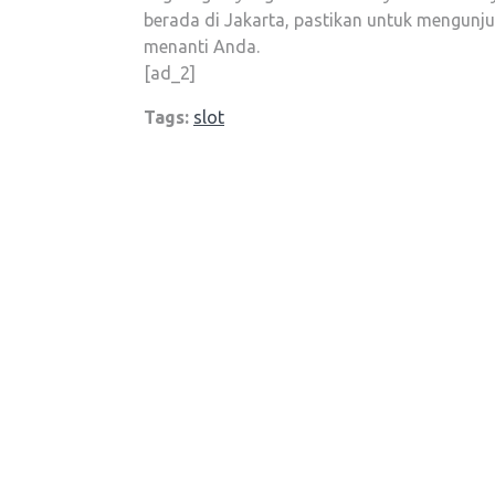
berada di Jakarta, pastikan untuk mengun
menanti Anda.
[ad_2]
Tags:
slot