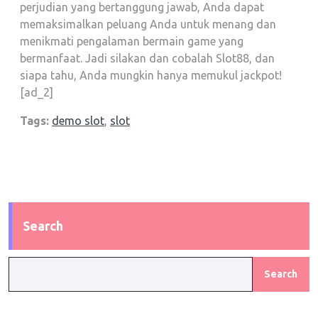
perjudian yang bertanggung jawab, Anda dapat
memaksimalkan peluang Anda untuk menang dan
menikmati pengalaman bermain game yang
bermanfaat. Jadi silakan dan cobalah Slot88, dan
siapa tahu, Anda mungkin hanya memukul jackpot!
[ad_2]
Tags:
demo slot
,
slot
Search
Search