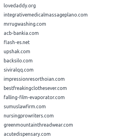
lovedaddy.org
integrativemedicalmassageplano.com
mrrugwashing.com
acb-bankia.com
flash-es.net
upshak.com
backsilo.com
siviralqq.com
impressionresorthoian.com
bestfreakingclothesever.com
falling-film-evaporator.com
sumuslawfirm.com
nursingprowriters.com
greenmountainthreadwear.com
acutedispensary.com