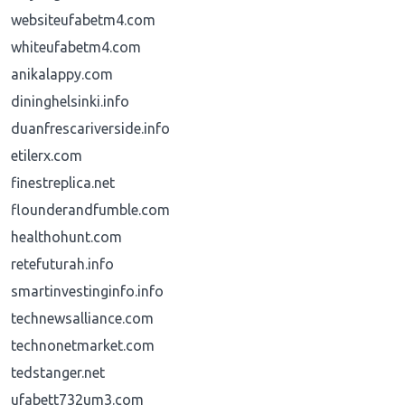
websiteufabetm4.com
whiteufabetm4.com
anikalappy.com
dininghelsinki.info
duanfrescariverside.info
etilerx.com
finestreplica.net
flounderandfumble.com
healthohunt.com
retefuturah.info
smartinvestinginfo.info
technewsalliance.com
technonetmarket.com
tedstanger.net
ufabett732um3.com