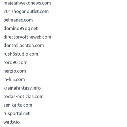
majalahwekonews.com
2017hoganoutlet.com
pelmanec.com
domino99qq.net
directoryoftheweb.com
donttellashton.com
rush3studio.com
roro90.com
herzio.com
in-hi5.com
krainafantasy.info
todas-noticias.com
senikartu.com
rusportal.net
watty.io