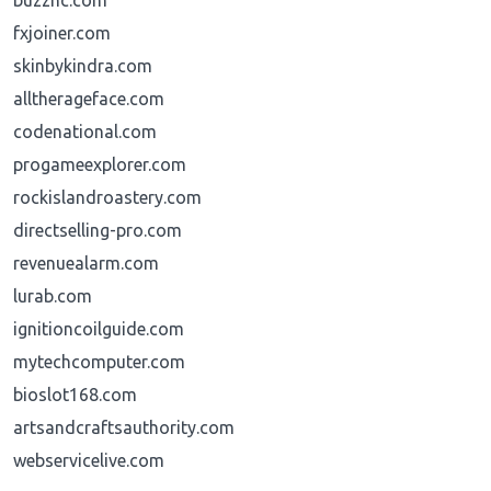
buzznc.com
fxjoiner.com
skinbykindra.com
alltherageface.com
codenational.com
progameexplorer.com
rockislandroastery.com
directselling-pro.com
revenuealarm.com
lurab.com
ignitioncoilguide.com
mytechcomputer.com
bioslot168.com
artsandcraftsauthority.com
webservicelive.com