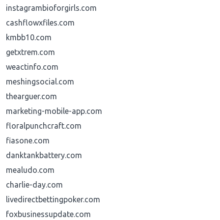
instagrambioforgirls.com
cashflowxfiles.com
kmbb10.com
getxtrem.com
weactinfo.com
meshingsocial.com
thearguer.com
marketing-mobile-app.com
floralpunchcraft.com
fiasone.com
danktankbattery.com
mealudo.com
charlie-day.com
livedirectbettingpoker.com
foxbusinessupdate.com