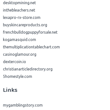
desktopmining.net
inthebleachers.net
lexapro-rx-store.com
buyskincareproducts.org
frenchbulldogpuppyforsale.net
kogamasquid.com
themultiplicationtablechart.com
casinoglamour.org
dextercoin.io
christianarticledirectory.org
5homestyle.com
Links
mygamblingstory.com