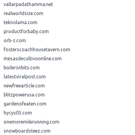
vallarpadathamma.net
realworldsize.com
teknolama.com
productforbaby.com
orb-z.com
fosterscoachhousetavern.com
mesasdecultivoonline.com
boilersnbits.com
latestviralpost.com
newfreearticle.com
blitzpowerusa.com
gardenofeaten.com
hycys05.com
onemoremilerunning.com
snowboardsteez.com