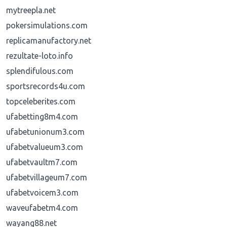
mytreepla.net
pokersimulations.com
replicamanufactory.net
rezultate-loto.info
splendifulous.com
sportsrecords4u.com
topceleberites.com
ufabetting8m4.com
ufabetunionum3.com
ufabetvalueum3.com
ufabetvaultm7.com
ufabetvillageum7.com
ufabetvoicem3.com
waveufabetm4.com
wayang88.net