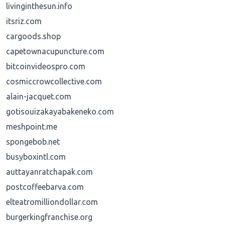
livinginthesun.info
itsriz.com
cargoods.shop
capetownacupuncture.com
bitcoinvideospro.com
cosmiccrowcollective.com
alain-jacquet.com
gotisouizakayabakeneko.com
meshpoint.me
spongebob.net
busyboxintl.com
auttayanratchapak.com
postcoffeebarva.com
elteatromilliondollar.com
burgerkingfranchise.org