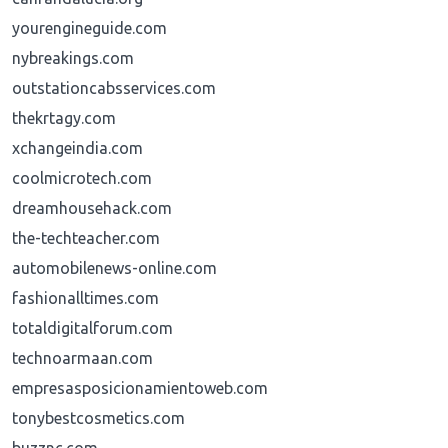
yourengineguide.com
nybreakings.com
outstationcabsservices.com
thekrtagy.com
xchangeindia.com
coolmicrotech.com
dreamhousehack.com
the-techteacher.com
automobilenews-online.com
fashionalltimes.com
totaldigitalforum.com
technoarmaan.com
empresasposicionamientoweb.com
tonybestcosmetics.com