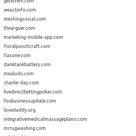
getxtrem.com
weactinfo.com
meshingsocial.com
thearguer.com
marketing-mobile-app.com
floralpunchcraft.com
fiasone.com
danktankbattery.com
mealudo.com
charlie-day.com
livedirectbettingpoker.com
foxbusinessupdate.com
lovedaddy.org
integrativemedicalmassageplano.com
mrrugwashing.com