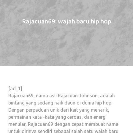
Rajacuan69: wajah baru hip hop
[ad_1]
Rajacuan69, nama asli Rajacuan Johnson, adalah
bintang yang sedang naik daun di dunia hip hop.
Dengan perpaduan unik dari kait yang menarik,
permainan kata -kata yang cerdas, dan energi
menular, Rajacuan69 dengan cepat membuat nama
untuk dirinya sendiri sebagai salah satu wajah baru