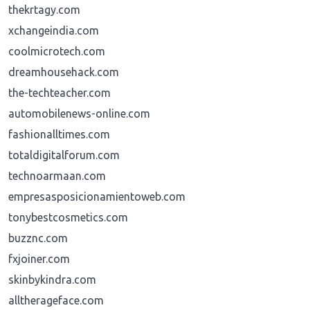
thekrtagy.com
xchangeindia.com
coolmicrotech.com
dreamhousehack.com
the-techteacher.com
automobilenews-online.com
fashionalltimes.com
totaldigitalforum.com
technoarmaan.com
empresasposicionamientoweb.com
tonybestcosmetics.com
buzznc.com
fxjoiner.com
skinbykindra.com
alltherageface.com