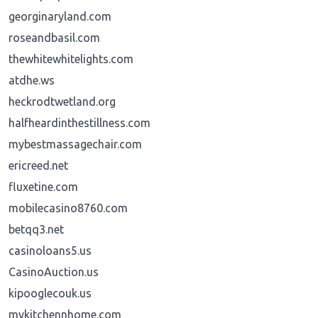
georginaryland.com
roseandbasil.com
thewhitewhitelights.com
atdhe.ws
heckrodtwetland.org
halfheardinthestillness.com
mybestmassagechair.com
ericreed.net
fluxetine.com
mobilecasino8760.com
betqq3.net
casinoloans5.us
CasinoAuction.us
kipooglecouk.us
mykitchennhome.com