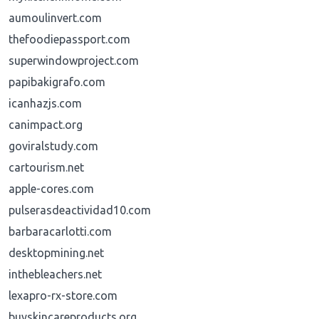
aumoulinvert.com
thefoodiepassport.com
superwindowproject.com
papibakigrafo.com
icanhazjs.com
canimpact.org
goviralstudy.com
cartourism.net
apple-cores.com
pulserasdeactividad10.com
barbaracarlotti.com
desktopmining.net
inthebleachers.net
lexapro-rx-store.com
buyskincareproducts.org