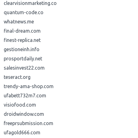
clearvisionmarketing.co
quantum-code.co
whatnews.me
final-dream.com
finest-replica.net
gestioneinh.info
prosportdaily.net
salesinvest22.com
teseract.org
trendy-ama-shop.com
ufabett732m7.com
visiofood.com
droidwindow.com
freeprsubmission.com
ufagold666.com