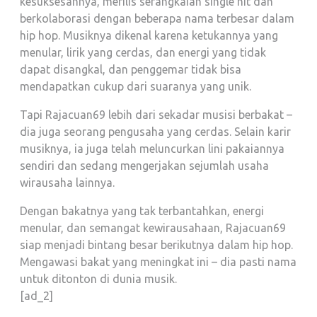
kesuksesannya, merilis serangkaian single hit dan
berkolaborasi dengan beberapa nama terbesar dalam
hip hop. Musiknya dikenal karena ketukannya yang
menular, lirik yang cerdas, dan energi yang tidak
dapat disangkal, dan penggemar tidak bisa
mendapatkan cukup dari suaranya yang unik.
Tapi Rajacuan69 lebih dari sekadar musisi berbakat –
dia juga seorang pengusaha yang cerdas. Selain karir
musiknya, ia juga telah meluncurkan lini pakaiannya
sendiri dan sedang mengerjakan sejumlah usaha
wirausaha lainnya.
Dengan bakatnya yang tak terbantahkan, energi
menular, dan semangat kewirausahaan, Rajacuan69
siap menjadi bintang besar berikutnya dalam hip hop.
Mengawasi bakat yang meningkat ini – dia pasti nama
untuk ditonton di dunia musik.
[ad_2]