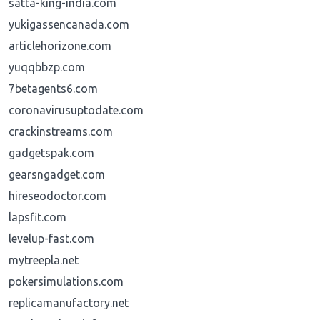
satta-king-india.com
yukigassencanada.com
articlehorizone.com
yuqqbbzp.com
7betagents6.com
coronavirusuptodate.com
crackinstreams.com
gadgetspak.com
gearsngadget.com
hireseodoctor.com
lapsfit.com
levelup-fast.com
mytreepla.net
pokersimulations.com
replicamanufactory.net