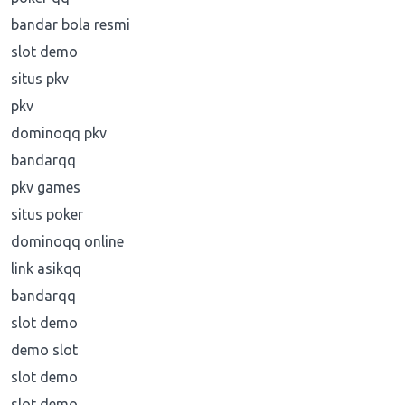
bandar bola resmi
slot demo
situs pkv
pkv
dominoqq pkv
bandarqq
pkv games
situs poker
dominoqq online
link asikqq
bandarqq
slot demo
demo slot
slot demo
slot demo