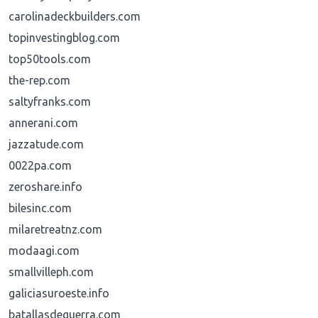
carolinadeckbuilders.com
topinvestingblog.com
top50tools.com
the-rep.com
saltyfranks.com
annerani.com
jazzatude.com
0022pa.com
zeroshare.info
bilesinc.com
milaretreatnz.com
modaagi.com
smallvilleph.com
galiciasuroeste.info
batallasdeguerra.com