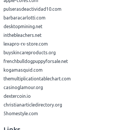
apple-cores.com
pulserasdeactividad10.com
barbaracarlotti.com
desktopmining.net
inthebleachers.net
lexapro-rx-store.com
buyskincareproducts.org
frenchbulldogpuppyforsale.net
kogamasquid.com
themultiplicationtablechart.com
casinoglamour.org
dextercoin.io
christianarticledirectory.org
5homestyle.com
Links