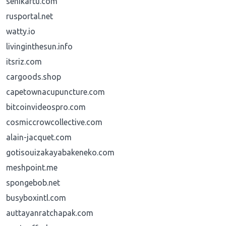
senikartu.com
rusportal.net
watty.io
livinginthesun.info
itsriz.com
cargoods.shop
capetownacupuncture.com
bitcoinvideospro.com
cosmiccrowcollective.com
alain-jacquet.com
gotisouizakayabakeneko.com
meshpoint.me
spongebob.net
busyboxintl.com
auttayanratchapak.com