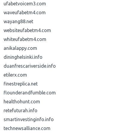
ufabetvoicem3.com
waveufabetm4.com
wayang88.net
websiteufabetm4.com
whiteufabetm4.com
anikalappy.com
dininghelsinki.info
duanfrescariverside.info
etilerx.com
finestreplica.net
flounderandfumble.com
healthohunt.com
retefuturah.info
smartinvestinginfo.info
technewsalliance.com