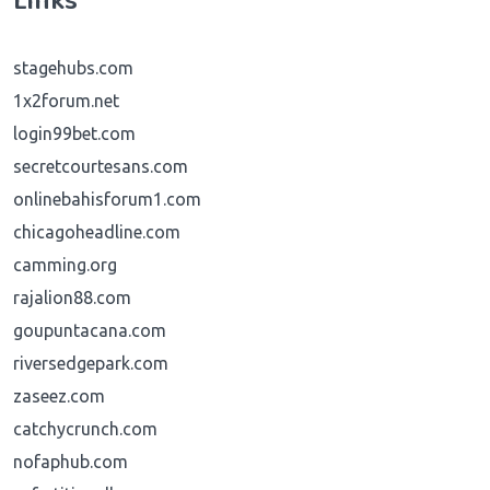
stagehubs.com
1x2forum.net
login99bet.com
secretcourtesans.com
onlinebahisforum1.com
chicagoheadline.com
camming.org
rajalion88.com
goupuntacana.com
riversedgepark.com
zaseez.com
catchycrunch.com
nofaphub.com