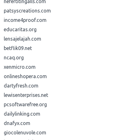
nefertitingalls.com
patsyscreations.com
income4proof.com
educaritas.org
lensajelajah.com
betflik09.net
ncaq.org
xenmicro.com
onlineshopera.com
dartyfresh.com
lewisenterprises.net
pcsoftwarefree.org
dailylinking.com
dnafyx.com
giocolenuvole.com