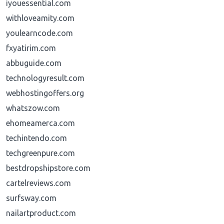
iyouessential.com
withloveamity.com
youlearncode.com
fxyatirim.com
abbuguide.com
technologyresult.com
webhostingoffers.org
whatszow.com
ehomeamerca.com
techintendo.com
techgreenpure.com
bestdropshipstore.com
cartelreviews.com
surfsway.com
nailartproduct.com