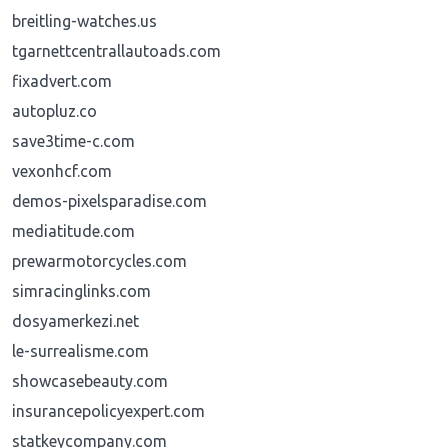
breitling-watches.us
tgarnettcentrallautoads.com
fixadvert.com
autopluz.co
save3time-c.com
vexonhcf.com
demos-pixelsparadise.com
mediatitude.com
prewarmotorcycles.com
simracinglinks.com
dosyamerkezi.net
le-surrealisme.com
showcasebeauty.com
insurancepolicyexpert.com
statkeycompany.com