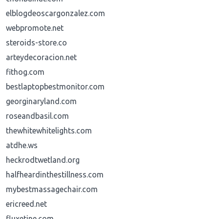
elblogdeoscargonzalez.com
webpromote.net
steroids-store.co
arteydecoracion.net
fithog.com
bestlaptopbestmonitor.com
georginaryland.com
roseandbasil.com
thewhitewhitelights.com
atdhe.ws
heckrodtwetland.org
halfheardinthestillness.com
mybestmassagechair.com
ericreed.net
fluxetine.com