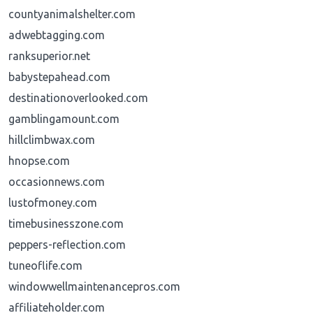
countyanimalshelter.com
adwebtagging.com
ranksuperior.net
babystepahead.com
destinationoverlooked.com
gamblingamount.com
hillclimbwax.com
hnopse.com
occasionnews.com
lustofmoney.com
timebusinesszone.com
peppers-reflection.com
tuneoflife.com
windowwellmaintenancepros.com
affiliateholder.com