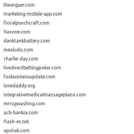
thearguer.com
marketing-mobile-app.com
floralpunchcraft.com
fiasone.com
danktankbattery.com
mealudo.com
charlie-day.com
livedirectbettingpoker.com
foxbusinessupdate.com
lovedaddy.org
integrativemedicalmassageplano.com
mrrugwashing.com
acb-bankia.com
flash-es.net
upshak.com