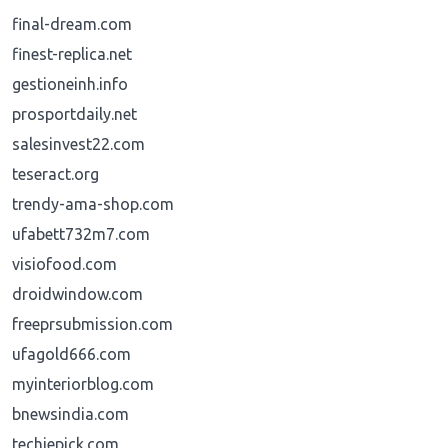
final-dream.com
finest-replica.net
gestioneinh.info
prosportdaily.net
salesinvest22.com
teseract.org
trendy-ama-shop.com
ufabett732m7.com
visiofood.com
droidwindow.com
freeprsubmission.com
ufagold666.com
myinteriorblog.com
bnewsindia.com
techiepick.com