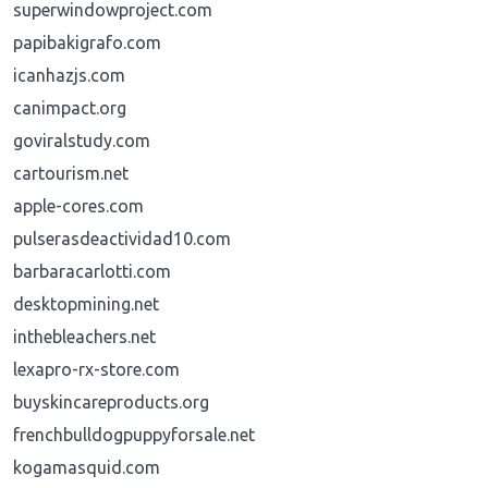
superwindowproject.com
papibakigrafo.com
icanhazjs.com
canimpact.org
goviralstudy.com
cartourism.net
apple-cores.com
pulserasdeactividad10.com
barbaracarlotti.com
desktopmining.net
inthebleachers.net
lexapro-rx-store.com
buyskincareproducts.org
frenchbulldogpuppyforsale.net
kogamasquid.com