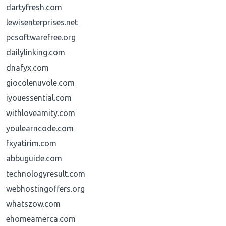
dartyfresh.com
lewisenterprises.net
pcsoftwarefree.org
dailylinking.com
dnafyx.com
giocolenuvole.com
iyouessential.com
withloveamity.com
youlearncode.com
fxyatirim.com
abbuguide.com
technologyresult.com
webhostingoffers.org
whatszow.com
ehomeamerca.com