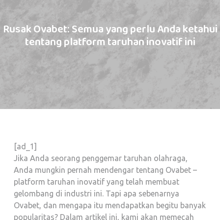
Rusak Ovabet: Semua yang perlu Anda ketahui
tentang platform taruhan inovatif ini
[ad_1]
Jika Anda seorang penggemar taruhan olahraga,
Anda mungkin pernah mendengar tentang Ovabet –
platform taruhan inovatif yang telah membuat
gelombang di industri ini. Tapi apa sebenarnya
Ovabet, dan mengapa itu mendapatkan begitu banyak
popularitas? Dalam artikel ini, kami akan memecah