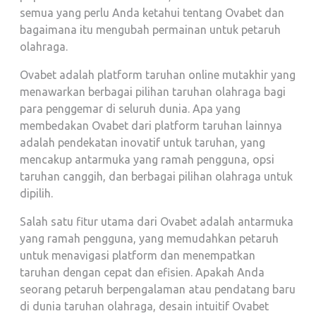
semua yang perlu Anda ketahui tentang Ovabet dan
bagaimana itu mengubah permainan untuk petaruh
olahraga.
Ovabet adalah platform taruhan online mutakhir yang
menawarkan berbagai pilihan taruhan olahraga bagi
para penggemar di seluruh dunia. Apa yang
membedakan Ovabet dari platform taruhan lainnya
adalah pendekatan inovatif untuk taruhan, yang
mencakup antarmuka yang ramah pengguna, opsi
taruhan canggih, dan berbagai pilihan olahraga untuk
dipilih.
Salah satu fitur utama dari Ovabet adalah antarmuka
yang ramah pengguna, yang memudahkan petaruh
untuk menavigasi platform dan menempatkan
taruhan dengan cepat dan efisien. Apakah Anda
seorang petaruh berpengalaman atau pendatang baru
di dunia taruhan olahraga, desain intuitif Ovabet