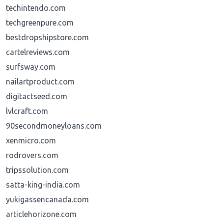
techintendo.com
techgreenpure.com
bestdropshipstore.com
cartelreviews.com
surfsway.com
nailartproduct.com
digitactseed.com
lvlcraft.com
90secondmoneyloans.com
xenmicro.com
rodrovers.com
tripssolution.com
satta-king-india.com
yukigassencanada.com
articlehorizone.com