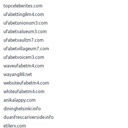
topceleberites.com
ufabetting8m4.com
ufabetunionum3.com
ufabetvalueum3.com
ufabetvaultm7.com
ufabetvillageum7.com
ufabetvoicem3.com
waveufabetm4.com
wayang88.net
websiteufabetm4.com
whiteufabetm4.com
anikalappy.com
dininghelsinki.info
duanfrescariverside.info
etilerx.com