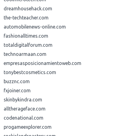
dreamhousehack.com
the-techteacher.com
automobilenews-online.com
fashionalltimes.com
totaldigitalforum.com
technoarmaan.com
empresasposicionamientoweb.com
tonybestcosmetics.com
buzznc.com
fxjoiner.com
skinbykindra.com
alltherageface.com
codenational.com
progameexplorer.com