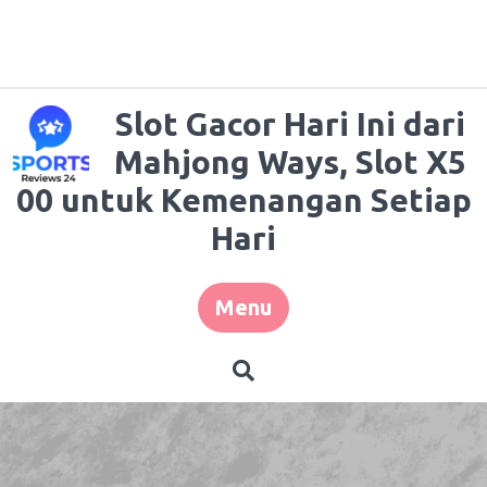
Skip
to
content
Slot Gacor Hari Ini dari
Mahjong Ways, Slot X5
00 untuk Kemenangan Setiap
Hari
Menu