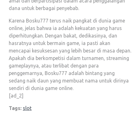
amal dan berpartisipasi dalam acara penggalangan
dana untuk berbagai penyebab.
Karena Bosku777 terus naik pangkat di dunia game
online, jelas bahwa ia adalah kekuatan yang harus
diperhitungkan. Dengan bakat, dedikasinya, dan
hasratnya untuk bermain game, ia pasti akan
mencapai kesuksesan yang lebih besar di masa depan.
Apakah dia berkompetisi dalam turnamen, streaming
gameplaynya, atau terlibat dengan para
penggemarnya, Bosku777 adalah bintang yang
sedang naik daun yang membuat nama untuk dirinya
sendiri di dunia game online.
[ad_2]
Tags:
slot