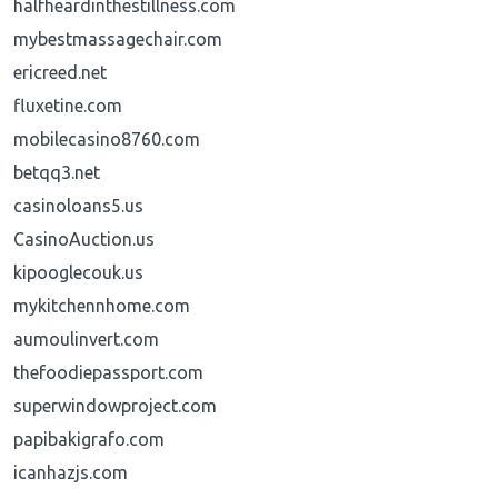
halfheardinthestillness.com
mybestmassagechair.com
ericreed.net
fluxetine.com
mobilecasino8760.com
betqq3.net
casinoloans5.us
CasinoAuction.us
kipooglecouk.us
mykitchennhome.com
aumoulinvert.com
thefoodiepassport.com
superwindowproject.com
papibakigrafo.com
icanhazjs.com