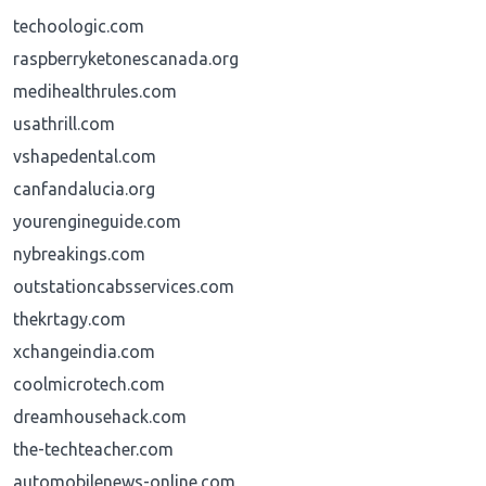
techoologic.com
raspberryketonescanada.org
medihealthrules.com
usathrill.com
vshapedental.com
canfandalucia.org
yourengineguide.com
nybreakings.com
outstationcabsservices.com
thekrtagy.com
xchangeindia.com
coolmicrotech.com
dreamhousehack.com
the-techteacher.com
automobilenews-online.com