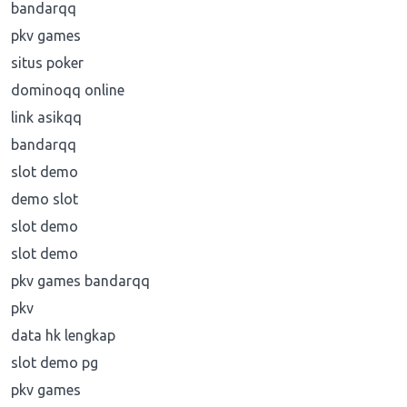
bandarqq
pkv games
situs poker
dominoqq online
link asikqq
bandarqq
slot demo
demo slot
slot demo
slot demo
pkv games bandarqq
pkv
data hk lengkap
slot demo pg
pkv games