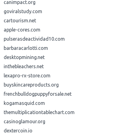
canimpact.org
goviralstudy.com
cartourism.net
apple-cores.com
pulserasdeactividad10.com
barbaracarlotti.com
desktopmining.net
inthebleachers.net
lexapro-rx-store.com
buyskincareproducts.org
frenchbulldogpuppyforsale.net
kogamasquid.com
themultiplicationtablechart.com
casinoglamour.org
dextercoin.io