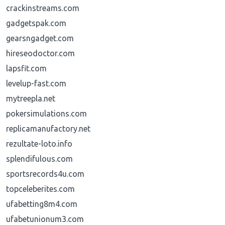
crackinstreams.com
gadgetspak.com
gearsngadget.com
hireseodoctor.com
lapsfit.com
levelup-fast.com
mytreepla.net
pokersimulations.com
replicamanufactory.net
rezultate-loto.info
splendifulous.com
sportsrecords4u.com
topceleberites.com
ufabetting8m4.com
ufabetunionum3.com