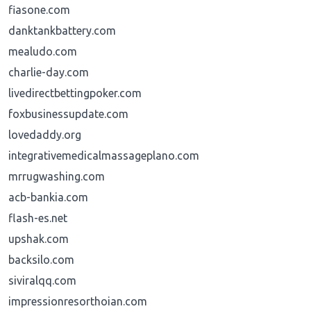
fiasone.com
danktankbattery.com
mealudo.com
charlie-day.com
livedirectbettingpoker.com
foxbusinessupdate.com
lovedaddy.org
integrativemedicalmassageplano.com
mrrugwashing.com
acb-bankia.com
flash-es.net
upshak.com
backsilo.com
siviralqq.com
impressionresorthoian.com