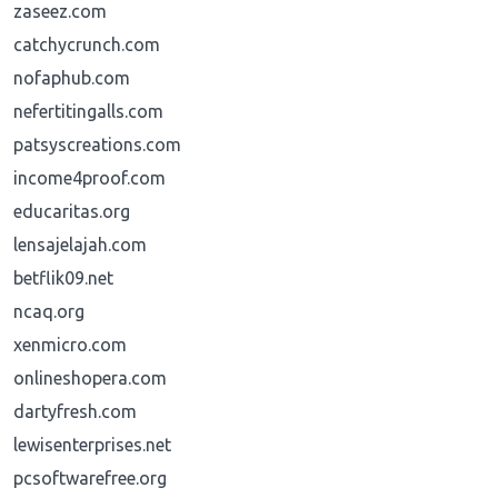
zaseez.com
catchycrunch.com
nofaphub.com
nefertitingalls.com
patsyscreations.com
income4proof.com
educaritas.org
lensajelajah.com
betflik09.net
ncaq.org
xenmicro.com
onlineshopera.com
dartyfresh.com
lewisenterprises.net
pcsoftwarefree.org