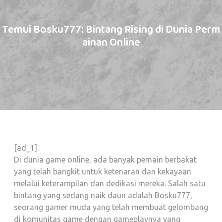
Temui Bosku777: Bintang Rising di Dunia Perm
ainan Online
[ad_1]
Di dunia game online, ada banyak pemain berbakat
yang telah bangkit untuk ketenaran dan kekayaan
melalui keterampilan dan dedikasi mereka. Salah satu
bintang yang sedang naik daun adalah Bosku777,
seorang gamer muda yang telah membuat gelombang
di komunitas game dengan gameplaynya yang