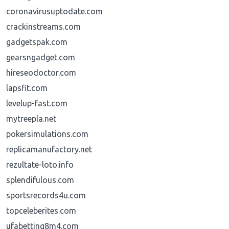
coronavirusuptodate.com
crackinstreams.com
gadgetspak.com
gearsngadget.com
hireseodoctor.com
lapsfit.com
levelup-fast.com
mytreepla.net
pokersimulations.com
replicamanufactory.net
rezultate-loto.info
splendifulous.com
sportsrecords4u.com
topceleberites.com
ufabetting8m4.com