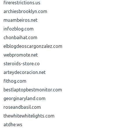
firerestrictions.us
archiesbrooklyn.com
muambeiros.net
infozblog.com
chonbaihat.com
elblogdeoscargonzalez.com
webpromote.net
steroids-store.co
arteydecoracion.net
fithog.com
bestlaptopbestmonitor.com
georginaryland.com
roseandbasil.com
thewhitewhitelights.com
atdhe.ws