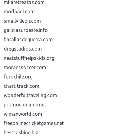
milaretreatnz.com
modaagi.com
smallvilleph.com
galiciasuroeste.info
batallasdeguerra.com
dregstudios.com
neatstuffhelpskids.org
moraessoccer.com
forochile.org
chart-track.com
wonderfultraveling.com
promocioname.net
wimaxworld.com
freeonlinecricketgames.net
bestcashing.biz