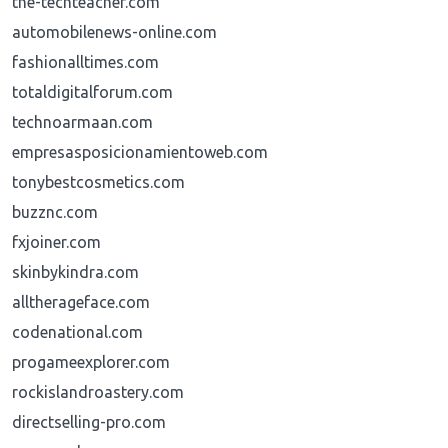
the-techteacher.com
automobilenews-online.com
fashionalltimes.com
totaldigitalforum.com
technoarmaan.com
empresasposicionamientoweb.com
tonybestcosmetics.com
buzznc.com
fxjoiner.com
skinbykindra.com
alltherageface.com
codenational.com
progameexplorer.com
rockislandroastery.com
directselling-pro.com