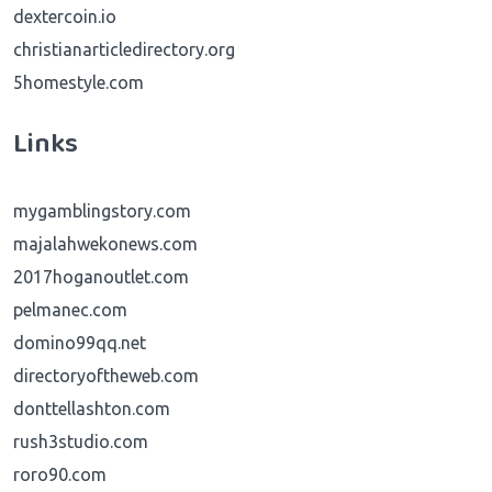
dextercoin.io
christianarticledirectory.org
5homestyle.com
Links
mygamblingstory.com
majalahwekonews.com
2017hoganoutlet.com
pelmanec.com
domino99qq.net
directoryoftheweb.com
donttellashton.com
rush3studio.com
roro90.com