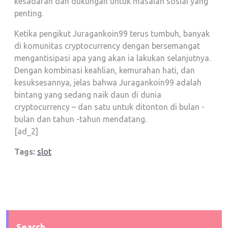
kesadaran dan dukungan untuk masalah sosial yang
penting.
Ketika pengikut Juragankoin99 terus tumbuh, banyak
di komunitas cryptocurrency dengan bersemangat
mengantisipasi apa yang akan ia lakukan selanjutnya.
Dengan kombinasi keahlian, kemurahan hati, dan
kesuksesannya, jelas bahwa Juragankoin99 adalah
bintang yang sedang naik daun di dunia
cryptocurrency – dan satu untuk ditonton di bulan -
bulan dan tahun -tahun mendatang.
[ad_2]
Tags:
slot
Search