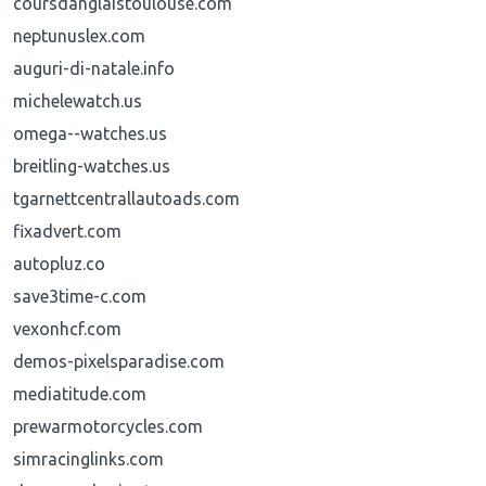
coursdanglaistoulouse.com
neptunuslex.com
auguri-di-natale.info
michelewatch.us
omega--watches.us
breitling-watches.us
tgarnettcentrallautoads.com
fixadvert.com
autopluz.co
save3time-c.com
vexonhcf.com
demos-pixelsparadise.com
mediatitude.com
prewarmotorcycles.com
simracinglinks.com