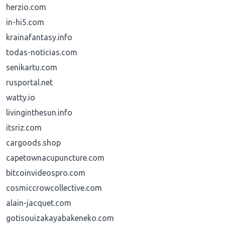
herzio.com
in-hi5.com
krainafantasy.info
todas-noticias.com
senikartu.com
rusportal.net
watty.io
livinginthesun.info
itsriz.com
cargoods.shop
capetownacupuncture.com
bitcoinvideospro.com
cosmiccrowcollective.com
alain-jacquet.com
gotisouizakayabakeneko.com