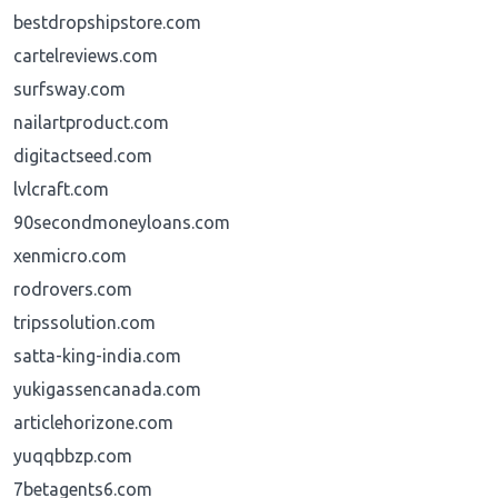
bestdropshipstore.com
cartelreviews.com
surfsway.com
nailartproduct.com
digitactseed.com
lvlcraft.com
90secondmoneyloans.com
xenmicro.com
rodrovers.com
tripssolution.com
satta-king-india.com
yukigassencanada.com
articlehorizone.com
yuqqbbzp.com
7betagents6.com