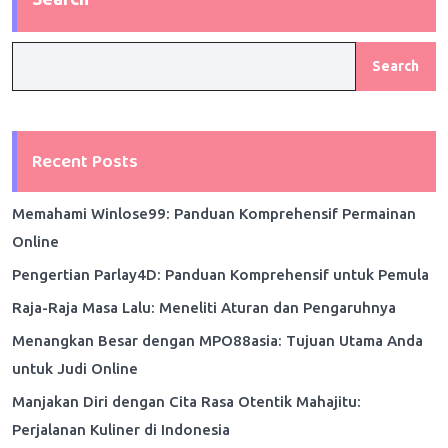
Search
Recent Posts
Memahami Winlose99: Panduan Komprehensif Permainan
Online
Pengertian Parlay4D: Panduan Komprehensif untuk Pemula
Raja-Raja Masa Lalu: Meneliti Aturan dan Pengaruhnya
Menangkan Besar dengan MPO88asia: Tujuan Utama Anda
untuk Judi Online
Manjakan Diri dengan Cita Rasa Otentik Mahajitu:
Perjalanan Kuliner di Indonesia