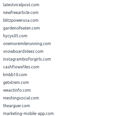
latestviralpost.com
newfreearticle.com
blitzpowerusa.com
gardenofeaten.com
hycys05.com
onemoremilerunning.com
snowboardsteez.com
instagrambioforgirls.com
cashflowxfiles.com
kmbb10.com
getxtrem.com
weactinfo.com
meshingsocial.com
thearguer.com
marketing-mobile-app.com