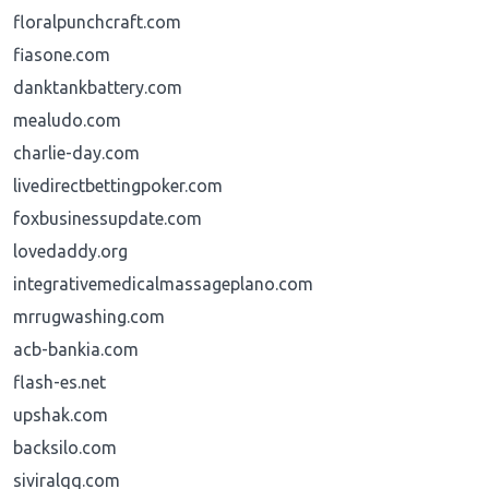
floralpunchcraft.com
fiasone.com
danktankbattery.com
mealudo.com
charlie-day.com
livedirectbettingpoker.com
foxbusinessupdate.com
lovedaddy.org
integrativemedicalmassageplano.com
mrrugwashing.com
acb-bankia.com
flash-es.net
upshak.com
backsilo.com
siviralqq.com