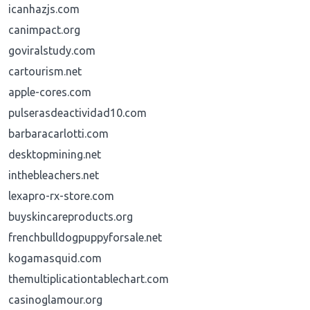
icanhazjs.com
canimpact.org
goviralstudy.com
cartourism.net
apple-cores.com
pulserasdeactividad10.com
barbaracarlotti.com
desktopmining.net
inthebleachers.net
lexapro-rx-store.com
buyskincareproducts.org
frenchbulldogpuppyforsale.net
kogamasquid.com
themultiplicationtablechart.com
casinoglamour.org