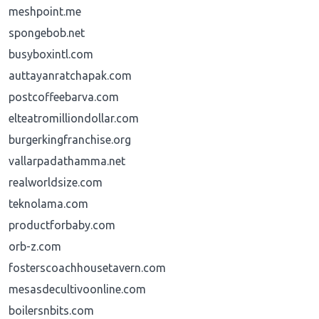
meshpoint.me
spongebob.net
busyboxintl.com
auttayanratchapak.com
postcoffeebarva.com
elteatromilliondollar.com
burgerkingfranchise.org
vallarpadathamma.net
realworldsize.com
teknolama.com
productforbaby.com
orb-z.com
fosterscoachhousetavern.com
mesasdecultivoonline.com
boilersnbits.com