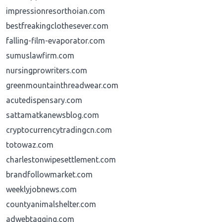
impressionresorthoian.com
bestfreakingclothesever.com
falling-film-evaporator.com
sumuslawfirm.com
nursingprowriters.com
greenmountainthreadwear.com
acutedispensary.com
sattamatkanewsblog.com
cryptocurrencytradingcn.com
totowaz.com
charlestonwipesettlement.com
brandfollowmarket.com
weeklyjobnews.com
countyanimalshelter.com
adwebtagging.com