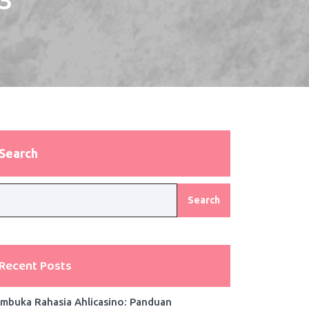
Search
Search
Recent Posts
mbuka Rahasia Ahlicasino: Panduan