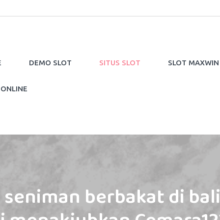
E
DEMO SLOT
SITUS SLOT
SLOT MAXWIN
 ONLINE
 seniman berbakat di bali
si menakjubkan Cemara12