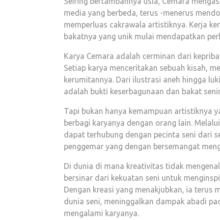
Seiring bertambahnya usia, Cemara mengas
media yang berbeda, terus -menerus mendo
memperluas cakrawala artistiknya. Kerja ke
bakatnya yang unik mulai mendapatkan perh
Karya Cemara adalah cerminan dari kepriba
Setiap karya menceritakan sebuah kisah, 
kerumitannya. Dari ilustrasi aneh hingga lu
adalah bukti keserbagunaan dan bakat seni
Tapi bukan hanya kemampuan artistiknya y
berbagi karyanya dengan orang lain. Melalui 
dapat terhubung dengan pecinta seni dari s
penggemar yang dengan bersemangat mengant
Di dunia di mana kreativitas tidak mengena
bersinar dari kekuatan seni untuk mengins
Dengan kreasi yang menakjubkan, ia terus 
dunia seni, meninggalkan dampak abadi pa
mengalami karyanya.