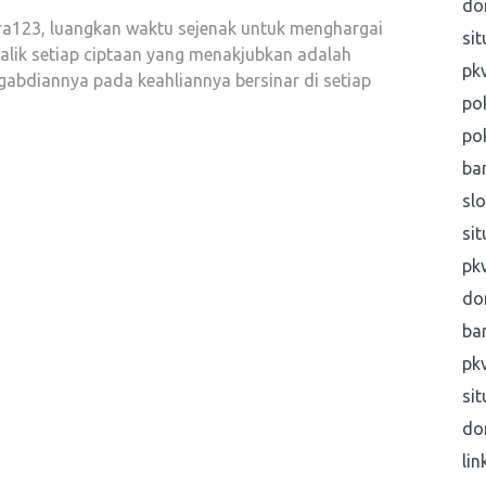
do
ra123, luangkan waktu sejenak untuk menghargai
si
 balik setiap ciptaan yang menakjubkan adalah
pk
gabdiannya pada keahliannya bersinar di setiap
po
po
ba
sl
sit
pk
do
ba
pk
sit
do
lin