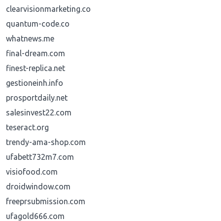
clearvisionmarketing.co
quantum-code.co
whatnews.me
final-dream.com
finest-replica.net
gestioneinh.info
prosportdaily.net
salesinvest22.com
teseract.org
trendy-ama-shop.com
ufabett732m7.com
visiofood.com
droidwindow.com
freeprsubmission.com
ufagold666.com