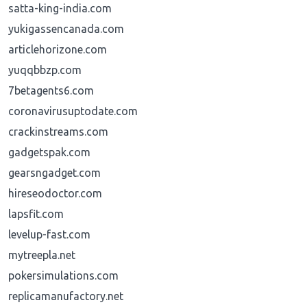
satta-king-india.com
yukigassencanada.com
articlehorizone.com
yuqqbbzp.com
7betagents6.com
coronavirusuptodate.com
crackinstreams.com
gadgetspak.com
gearsngadget.com
hireseodoctor.com
lapsfit.com
levelup-fast.com
mytreepla.net
pokersimulations.com
replicamanufactory.net