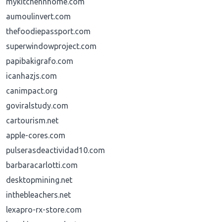
mykitchennhome.com
aumoulinvert.com
thefoodiepassport.com
superwindowproject.com
papibakigrafo.com
icanhazjs.com
canimpact.org
goviralstudy.com
cartourism.net
apple-cores.com
pulserasdeactividad10.com
barbaracarlotti.com
desktopmining.net
inthebleachers.net
lexapro-rx-store.com