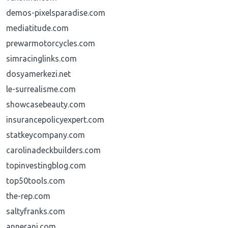
demos-pixelsparadise.com
mediatitude.com
prewarmotorcycles.com
simracinglinks.com
dosyamerkezi.net
le-surrealisme.com
showcasebeauty.com
insurancepolicyexpert.com
statkeycompany.com
carolinadeckbuilders.com
topinvestingblog.com
top50tools.com
the-rep.com
saltyfranks.com
annerani.com