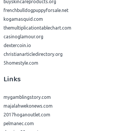
buyskincareproducts.org
frenchbulldogpuppyforsale.net
kogamasquid.com
themultiplicationtablechart.com
casinoglamour.org
dextercoin.io
christianarticledirectory.org
5homestyle.com
Links
mygamblingstory.com
majalahwekonews.com
2017hoganoutlet.com
pelmanec.com