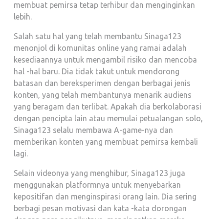
membuat pemirsa tetap terhibur dan menginginkan
lebih.
Salah satu hal yang telah membantu Sinaga123
menonjol di komunitas online yang ramai adalah
kesediaannya untuk mengambil risiko dan mencoba
hal -hal baru. Dia tidak takut untuk mendorong
batasan dan bereksperimen dengan berbagai jenis
konten, yang telah membantunya menarik audiens
yang beragam dan terlibat. Apakah dia berkolaborasi
dengan pencipta lain atau memulai petualangan solo,
Sinaga123 selalu membawa A-game-nya dan
memberikan konten yang membuat pemirsa kembali
lagi.
Selain videonya yang menghibur, Sinaga123 juga
menggunakan platformnya untuk menyebarkan
kepositifan dan menginspirasi orang lain. Dia sering
berbagi pesan motivasi dan kata -kata dorongan