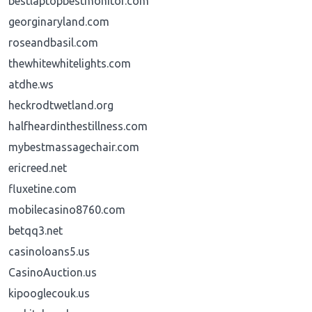
bestlaptopbestmonitor.com
georginaryland.com
roseandbasil.com
thewhitewhitelights.com
atdhe.ws
heckrodtwetland.org
halfheardinthestillness.com
mybestmassagechair.com
ericreed.net
fluxetine.com
mobilecasino8760.com
betqq3.net
casinoloans5.us
CasinoAuction.us
kipooglecouk.us