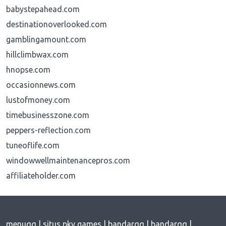
babystepahead.com
destinationoverlooked.com
gamblingamount.com
hillclimbwax.com
hnopse.com
occasionnews.com
lustofmoney.com
timebusinesszone.com
peppers-reflection.com
tuneoflife.com
windowwellmaintenancepros.com
affiliateholder.com
menuqq
|
situs pkv games
|
bandarqq
|
bandarqq
|