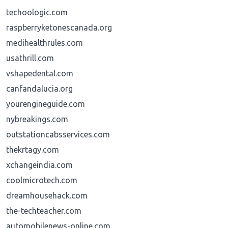
techoologic.com
raspberryketonescanada.org
medihealthrules.com
usathrill.com
vshapedental.com
canfandalucia.org
yourengineguide.com
nybreakings.com
outstationcabsservices.com
thekrtagy.com
xchangeindia.com
coolmicrotech.com
dreamhousehack.com
the-techteacher.com
automobilenews-online.com