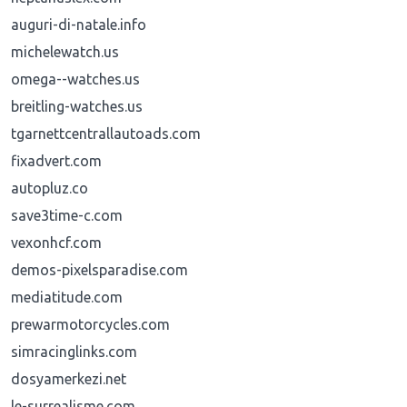
auguri-di-natale.info
michelewatch.us
omega--watches.us
breitling-watches.us
tgarnettcentrallautoads.com
fixadvert.com
autopluz.co
save3time-c.com
vexonhcf.com
demos-pixelsparadise.com
mediatitude.com
prewarmotorcycles.com
simracinglinks.com
dosyamerkezi.net
le-surrealisme.com