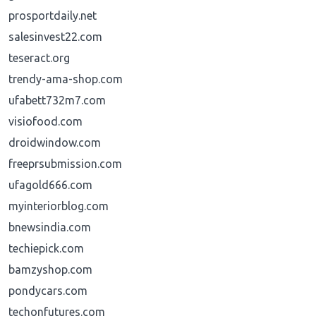
prosportdaily.net
salesinvest22.com
teseract.org
trendy-ama-shop.com
ufabett732m7.com
visiofood.com
droidwindow.com
freeprsubmission.com
ufagold666.com
myinteriorblog.com
bnewsindia.com
techiepick.com
bamzyshop.com
pondycars.com
techonfutures.com