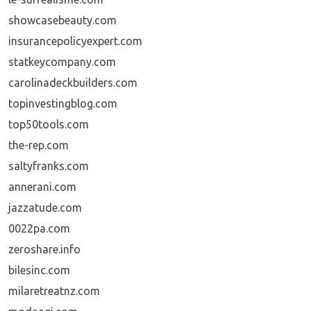
showcasebeauty.com
insurancepolicyexpert.com
statkeycompany.com
carolinadeckbuilders.com
topinvestingblog.com
top50tools.com
the-rep.com
saltyfranks.com
annerani.com
jazzatude.com
0022pa.com
zeroshare.info
bilesinc.com
milaretreatnz.com