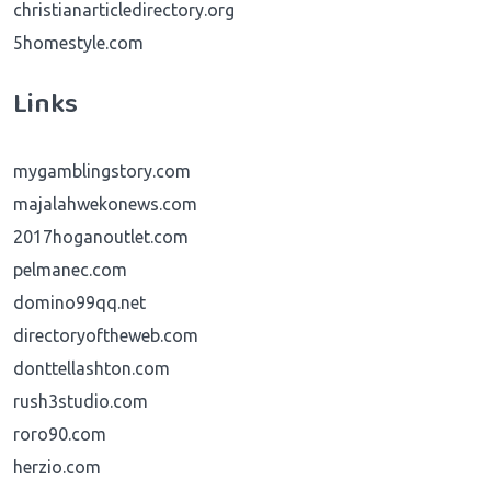
christianarticledirectory.org
5homestyle.com
Links
mygamblingstory.com
majalahwekonews.com
2017hoganoutlet.com
pelmanec.com
domino99qq.net
directoryoftheweb.com
donttellashton.com
rush3studio.com
roro90.com
herzio.com