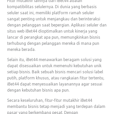
Fitur mutakhir lainnya dari iBet44 adalah
kompatibilitas selulernya. Di dunia yang berbasis
seluler saat ini, memiliki platform ramah seluler
sangat penting untuk menjangkau dan berinteraksi
dengan pelanggan saat bepergian. Aplikasi seluler dan
situs web iBet44 dioptimalkan untuk kinerja yang
lancar di perangkat apa pun, memungkinkan bisnis
terhubung dengan pelanggan mereka di mana pun
mereka berada.
Selain itu, iBet44 menawarkan beragam solusi yang
dapat disesuaikan untuk memenuhi kebutuhan unik
setiap bisnis. Baik sebuah bisnis mencari solusi label
putih, platform khusus, atau rangkaian fitur tertentu,
iBet44 dapat menyesuaikan layanannya agar sesuai
dengan kebutuhan bisnis apa pun.
Secara keseluruhan, fitur-fitur mutakhir iBet44
membantu bisnis tetap menjadi yang terdepan dalam
pasar yang berkembang pesat. Dengan