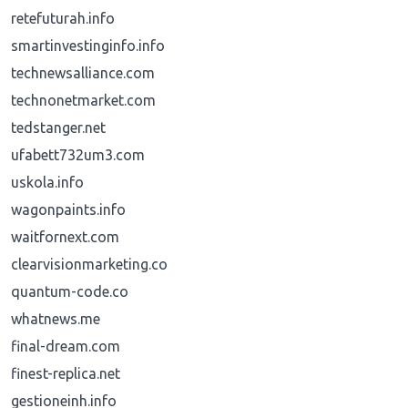
retefuturah.info
smartinvestinginfo.info
technewsalliance.com
technonetmarket.com
tedstanger.net
ufabett732um3.com
uskola.info
wagonpaints.info
waitfornext.com
clearvisionmarketing.co
quantum-code.co
whatnews.me
final-dream.com
finest-replica.net
gestioneinh.info