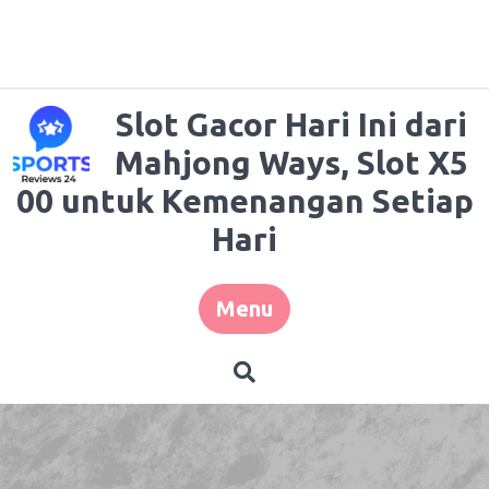
Skip
to
content
Slot Gacor Hari Ini dari
Mahjong Ways, Slot X5
00 untuk Kemenangan Setiap
Hari
Menu