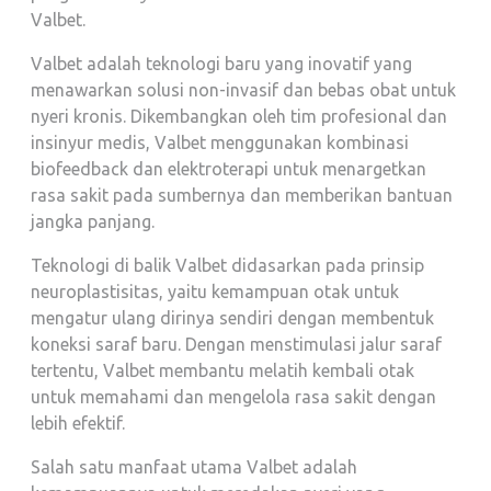
Valbet.
Valbet adalah teknologi baru yang inovatif yang
menawarkan solusi non-invasif dan bebas obat untuk
nyeri kronis. Dikembangkan oleh tim profesional dan
insinyur medis, Valbet menggunakan kombinasi
biofeedback dan elektroterapi untuk menargetkan
rasa sakit pada sumbernya dan memberikan bantuan
jangka panjang.
Teknologi di balik Valbet didasarkan pada prinsip
neuroplastisitas, yaitu kemampuan otak untuk
mengatur ulang dirinya sendiri dengan membentuk
koneksi saraf baru. Dengan menstimulasi jalur saraf
tertentu, Valbet membantu melatih kembali otak
untuk memahami dan mengelola rasa sakit dengan
lebih efektif.
Salah satu manfaat utama Valbet adalah