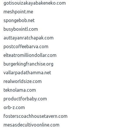
gotisouizakayabakeneko.com
meshpoint.me
spongebob.net
busyboxintl.com
auttayanratchapak.com
postcoffeebarva.com
elteatromilliondollar.com
burgerkingfranchise.org
vallarpadathamma.net
realworldsize.com
teknolama.com
productforbaby.com
orb-z.com
fosterscoachhousetavern.com
mesasdecultivoonline.com