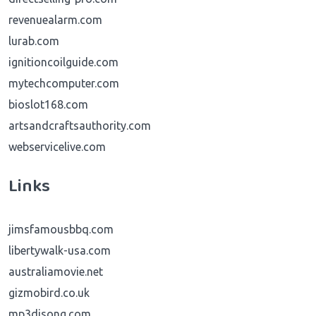
revenuealarm.com
lurab.com
ignitioncoilguide.com
mytechcomputer.com
bioslot168.com
artsandcraftsauthority.com
webservicelive.com
Links
jimsfamousbbq.com
libertywalk-usa.com
australiamovie.net
gizmobird.co.uk
mp3djsong.com