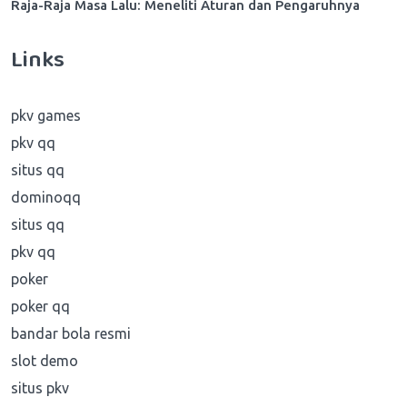
Raja-Raja Masa Lalu: Meneliti Aturan dan Pengaruhnya
Links
pkv games
pkv qq
situs qq
dominoqq
situs qq
pkv qq
poker
poker qq
bandar bola resmi
slot demo
situs pkv