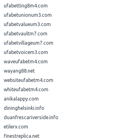
ufabetting8m4.com
ufabetunionum3.com
ufabetvalueum3.com
ufabetvaultm7.com
ufabetvillageum7.com
ufabetvoicem3.com
waveufabetm4.com
wayang88.net
websiteufabetm4.com
whiteufabetm4.com
anikalappy.com
dininghelsinki.info
duanfrescariverside.info
etilerx.com
finestreplica.net