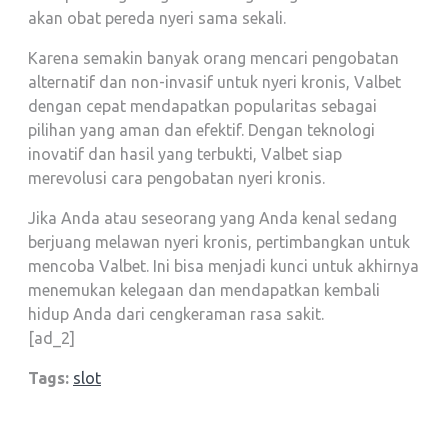
akan obat pereda nyeri sama sekali.
Karena semakin banyak orang mencari pengobatan
alternatif dan non-invasif untuk nyeri kronis, Valbet
dengan cepat mendapatkan popularitas sebagai
pilihan yang aman dan efektif. Dengan teknologi
inovatif dan hasil yang terbukti, Valbet siap
merevolusi cara pengobatan nyeri kronis.
Jika Anda atau seseorang yang Anda kenal sedang
berjuang melawan nyeri kronis, pertimbangkan untuk
mencoba Valbet. Ini bisa menjadi kunci untuk akhirnya
menemukan kelegaan dan mendapatkan kembali
hidup Anda dari cengkeraman rasa sakit.
[ad_2]
Tags:
slot