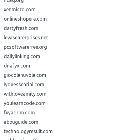
ncaq.org
xenmicro.com
onlineshopera.com
dartyfresh.com
lewisenterprises.net
pcsoftwarefree.org
dailylinking.com
dnafyx.com
giocolenuvole.com
iyouessential.com
withloveamity.com
youlearncode.com
fxyatirim.com
abbuguide.com
technologyresult.com