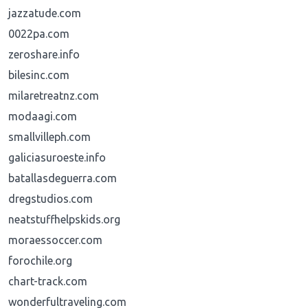
jazzatude.com
0022pa.com
zeroshare.info
bilesinc.com
milaretreatnz.com
modaagi.com
smallvilleph.com
galiciasuroeste.info
batallasdeguerra.com
dregstudios.com
neatstuffhelpskids.org
moraessoccer.com
forochile.org
chart-track.com
wonderfultraveling.com