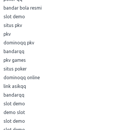
bandar bola resmi
slot demo
situs pkv
pkv
dominoqq pkv
bandarqq
pkv games
situs poker
dominoqq online
link asikqq
bandarqq
slot demo
demo slot
slot demo
slot demo