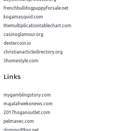
frenchbulldogpuppyforsale.net
kogamasquid.com
themultiplicationtablechart.com
casinoglamour.org
dextercoin.io
christianarticledirectory.org
5homestyle.com
Links
mygamblingstory.com
majalahwekonews.com
2017hoganoutlet.com
pelmanec.com
domino99qq.net