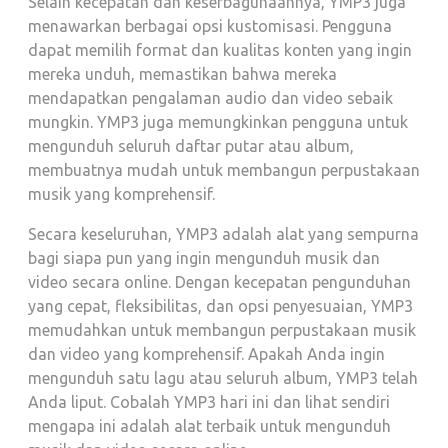
Selain kecepatan dan keserbagunaannya, YMP3 juga
menawarkan berbagai opsi kustomisasi. Pengguna
dapat memilih format dan kualitas konten yang ingin
mereka unduh, memastikan bahwa mereka
mendapatkan pengalaman audio dan video sebaik
mungkin. YMP3 juga memungkinkan pengguna untuk
mengunduh seluruh daftar putar atau album,
membuatnya mudah untuk membangun perpustakaan
musik yang komprehensif.
Secara keseluruhan, YMP3 adalah alat yang sempurna
bagi siapa pun yang ingin mengunduh musik dan
video secara online. Dengan kecepatan pengunduhan
yang cepat, fleksibilitas, dan opsi penyesuaian, YMP3
memudahkan untuk membangun perpustakaan musik
dan video yang komprehensif. Apakah Anda ingin
mengunduh satu lagu atau seluruh album, YMP3 telah
Anda liput. Cobalah YMP3 hari ini dan lihat sendiri
mengapa ini adalah alat terbaik untuk mengunduh