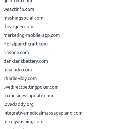
getxtrem.com
weactinfo.com
meshingsocial.com
thearguer.com
marketing-mobile-app.com
floralpunchcraft.com
fiasone.com
danktankbattery.com
mealudo.com
charlie-day.com
livedirectbettingpoker.com
foxbusinessupdate.com
lovedaddy.org
integrativemedicalmassageplano.com
mrrugwashing.com