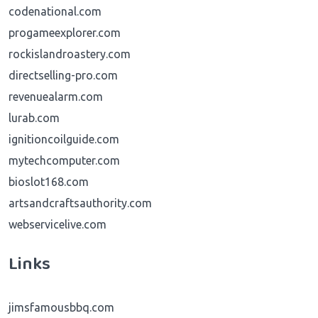
codenational.com
progameexplorer.com
rockislandroastery.com
directselling-pro.com
revenuealarm.com
lurab.com
ignitioncoilguide.com
mytechcomputer.com
bioslot168.com
artsandcraftsauthority.com
webservicelive.com
Links
jimsfamousbbq.com