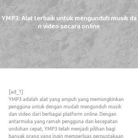
YMP3: Alat terbaik untuk mengunduh musik da
n video secara online
[ad_1]
YMP3 adalah alat yang ampuh yang memungkinkan
pengguna untuk dengan mudah mengunduh musik
dan video dari berbagai platform online. Dengan
antarmuka yang ramah pengguna dan kecepatan
unduhan cepat, YMP3 telah menjadi pilihan bagi
banyak orang yang ingin memperluas perpustakaan